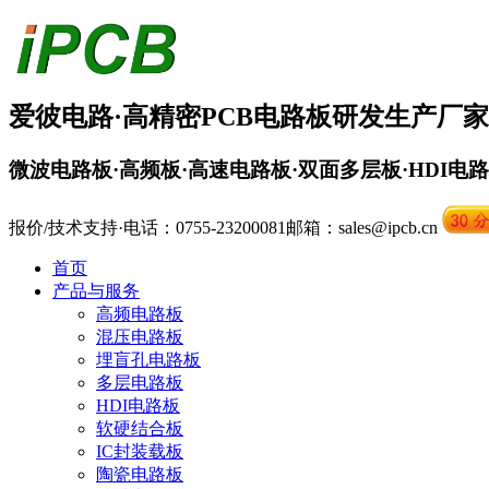
爱彼电路·
高精密PCB
电路板
研发生产厂家
微波电路板·高频板·高速电路板·双面多层板·HDI电
报价/技术支持·电话：0755-23200081
邮箱：sales@ipcb.cn
首页
产品与服务
高频电路板
混压电路板
埋盲孔电路板
多层电路板
HDI电路板
软硬结合板
IC封装载板
陶瓷电路板