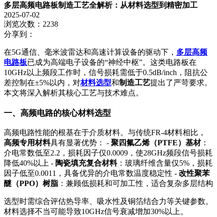
多层高频电路板制造工艺全解析：从材料选型到精密加工
2025-07-02
浏览次数：2238
分享到：
在
5G
通信、毫米波雷达和高速计算设备的驱动下，
多层高频
电路板
已成为高端电子设备的
“
神经中枢
”
。这类电路板在
10GHz
以上频段工作时，信号损耗需低于
0.5dB/inch
，阻抗公
差控制在
±5%
以内，对
材料选型
和
制造工艺
提出了严苛要求。
本文将深入解析其核心工艺与技术难点。
一、高频电路的核心材料选型
高频电路性能的根基在于介质材料。与传统
FR-4
材料相比，
高频专用材料
具有显著优势：
-
聚四氟乙烯（
PTFE
）基材
：
介电常数低至
2.2
，损耗因子仅
0.0009
，使
28GHz
频段信号损耗
降低
40%
以上
-
陶瓷填充复合材料
：玻璃纤维含量仅
5%
，损耗
因子低至
0.0011
，具备优异的介电常数温度稳定性
-
改性聚苯
醚（
PPO
）树脂
：兼顾低损耗和可加工性，适合复杂多层结构
选型时需综合评估热导率、吸水性及铜箔结合力等关键参数。
材料选择不当可能导致
10GHz
信号衰减增加
30%
以上。