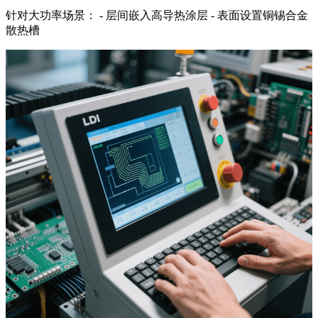
针对大功率场景：
-
层间嵌入高导热涂层
-
表面设置铜锡合金
散热槽