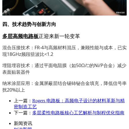
四、技术趋势与创新方向
多层高频电路板
正迎来新一轮变革
混合压接技术：
FR-4与高频材料混压，兼顾性能与成本，已实
现18GHz频段驻波比<1.2
埋阻埋容技术：通过平面电阻膜（如
50Ω/□的Ni/P合金）减少
表面贴装器件
纳米涂层应用：金属屏蔽层结合锡铈铋合金填充，降低信号串
扰
20%以上
上一篇：
Rogers 电路板：高频电子设计的材料革新与精
密制造工艺
下一篇：
多层柔性电路板核心工艺解析与制程优化指南
新闻资讯