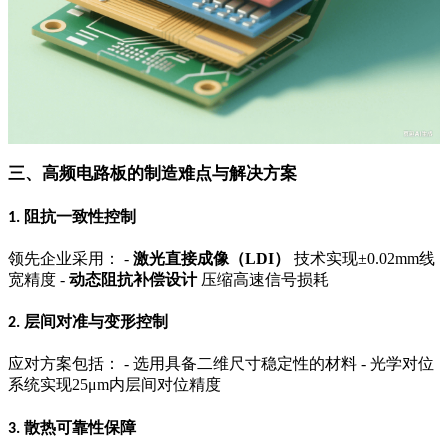
三、高频电路板的制造难点与解决方案
阻抗一致性控制
1.
领先企业采用：
-
激光直接成像（
LDI
）
技术实现
±0.02mm
线
宽精度
-
动态阻抗补偿设计
压缩高速信号损耗
层间对准与变形控制
2.
应对方案包括：
-
选用具备二维尺寸稳定性的材料
-
光学对位
系统实现
25μm
内层间对位精度
散热可靠性保障
3.