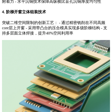
附着力
-
水平沉铜技术保障高纵横比盲孔沉铜厚度均匀性
阶梯开窗立体组装技术
4.
突破二维空间限制的创新工艺：
-
通过精密铣削在不同高频
core
层上开窗
-
采用带凸台的压合模具实现多级阶梯结构
-
支
持多层面立体焊接，提升
40%
空间利用率