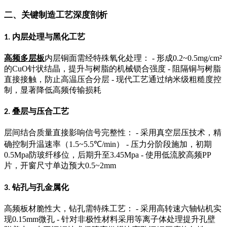
二、关键制造工艺深度剖析
内层处理与黑化工艺
1.
高频多层板
内层铜面需经特殊氧化处理：
-
形成
0.2~0.5mg/cm²
的
CuO
针状结晶，提升与树脂的机械锁合强度
-
阻隔铜与树脂
直接接触，防止高温压合分层
-
现代工艺通过纳米级粗糙度控
制，显著降低高频传输损耗
叠层与压合工艺
2.
层间结合质量直接影响信号完整性：
-
采用真空层压技术，精
确控制升温速率（
1.5~5.5℃/min
）
-
压力分阶段施加，初期
0.5Mpa
防玻纤移位，后期升至
3.45Mpa -
使用低流胶高频
PP
片，开窗尺寸单边预大
0.5~2mm
钻孔与孔金属化
3.
高频板材脆性大，钻孔需特殊工艺：
-
采用高转速六轴钻机实
现
0.15mm
微孔
-
针对非极性材料采用等离子体处理提升孔壁