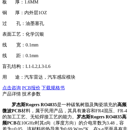
板 厚：1.6MM
铜 厚：内外层1OZ
过 孔：油墨塞孔
表面工艺：化学沉银
线 宽：0.1mm
线 距：0.1mm
盲孔结构：L1-L2,L3-L6
用 途：汽车雷达，汽车感应模块
点击咨询
PCB报价
下载规格书
产品详情
技术参数
罗杰斯Rogers RO4835
是一种碳氢树脂及陶瓷填充的
高频
微波PCB
材料，属于民用产品，其具有兼容和FR4混压、FR-4
的加工工艺、无铅焊接工艺的能力。
罗杰斯Rogers RO4835高
频PCB
在10GHz时其z向（厚度方向）的介电常数为3.48，容
差为±0.05。该材料的热导率为0.69 W/m/°K，在x-y平面具有非