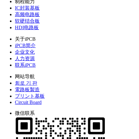
制程能力
IC封装基板
高频电路板
软硬结合板
HDI电路板
关于iPCB
iPCB简介
企业文化
人力资源
联系iPCB
网站导航
회로 기 판
電路板製造
プリント基板
Circuit Board
微信联系