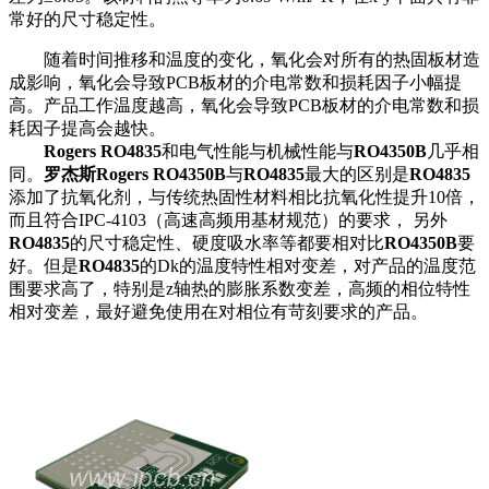
常好的尺寸稳定性。
随着时间推移和温度的变化，氧化会对所有的热固板材造
成影响，氧化会导致PCB板材的介电常数和损耗因子小幅提
高。产品工作温度越高，氧化会导致PCB板材的介电常数和损
耗因子提高会越快。
Rogers RO4835
和电气性能与机械性能与
RO4350B
几乎相
同。
罗杰斯Rogers RO4350B
与
RO4835
最大的区别是
RO4835
添加了抗氧化剂，与传统热固性材料相比抗氧化性提升10倍，
而且符合IPC-4103（高速高频用基材规范）的要求， 另外
RO4835
的尺寸稳定性、硬度吸水率等都要相对比
RO4350B
要
好。但是
RO4835
的Dk的温度特性相对变差，对产品的温度范
围要求高了，特别是z轴热的膨胀系数变差，高频的相位特性
相对变差，最好避免使用在对相位有苛刻要求的产品。