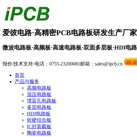
爱彼电路·
高精密PCB
电路板
研发生产厂家
微波电路板·高频板·高速电路板·双面多层板·HDI电
报价/技术支持·电话：0755-23200081
邮箱：sales@ipcb.cn
首页
产品与服务
高频电路板
混压电路板
埋盲孔电路板
多层电路板
HDI电路板
软硬结合板
IC封装载板
陶瓷电路板