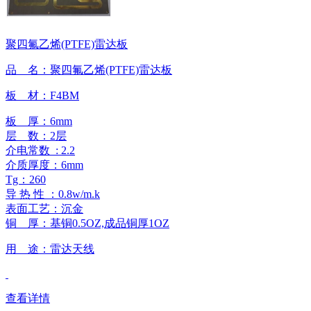
聚四氟乙烯(PTFE)雷达板
品 名：聚四氟乙烯(PTFE)雷达板
板 材：F4BM
板 厚：6mm
层 数：2层
介电常数 : 2.2
介质厚度：6mm
Tg：260
导 热 性 ：0.8w/m.k
表面工艺：沉金
铜 厚：基铜0.5OZ,成品铜厚1OZ
用 途：雷达天线
查看详情