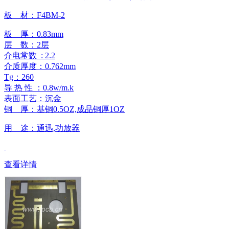
板 材：F4BM-2
板 厚：0.83mm
层 数：2层
介电常数 : 2.2
介质厚度：0.762mm
Tg：260
导 热 性 ：0.8w/m.k
表面工艺：沉金
铜 厚：基铜0.5OZ,成品铜厚1OZ
用 途：通迅,功放器
查看详情