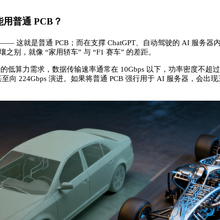
能用普通 PCB？
这就是普通 PCB；而在支撑 ChatGPT、自动驾驶的 AI 服
，就像 “家用轿车” 与 “F1 赛车” 的差距。
力需求，数据传输速率通常在 10Gbps 以下，功率密度不超过 5W/c
ps，甚至向 224Gbps 演进。如果将普通 PCB 强行用于 AI 服