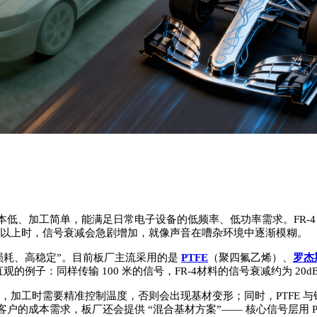
成本低、加工简单，能满足日常电子设备的低频率、低功率需求。FR-4 的介
bps 以上时，信号衰减会急剧增加，就像声音在嘈杂环境中逐渐模糊。
“低损耗、高稳定”。目前板厂主流采用的是
PTFE
（聚四氟乙烯）、
罗杰斯
子：同样传输 100 米的信号，FR-4材料的信号衰减约为 20dB，而
7℃，加工时需要精准控制温度，否则会出现基材变形；同时，PTFE 与
的成本需求，板厂还会提供 “混合基材方案”—— 核心信号层用 PT