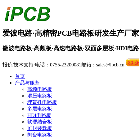
爱彼电路·
高精密PCB
电路板
研发生产厂家
微波电路板·高频板·高速电路板·双面多层板·HDI电
报价/技术支持·电话：0755-23200081
邮箱：sales@ipcb.cn
首页
产品与服务
高频电路板
混压电路板
埋盲孔电路板
多层电路板
HDI电路板
软硬结合板
IC封装载板
陶瓷电路板