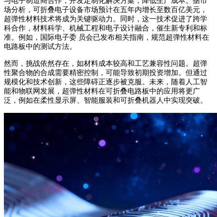
与电子制造商合作，开发定制化解决方案，降低生产成本。据市
场分析，可折叠电子设备市场预计在五年内增长至数百亿美元，
超弹性材料技术将成为关键驱动力。同时，这一技术促进了跨学
科合作，材料科学、机械工程和电子设计融合，催生新专利和标
准。例如，国际电子委 员会已发布相关指南，规范超弹性材料在
电路板中的测试方法。
然而，挑战依然存在，如材料成本较高和工艺兼容性问题。超弹
性聚合物的合成需要精密控制，可能导致初期投资增加。但通过
规模化和技术创新，这些障碍正逐步被克服。未来，随着人工智
能和物联网发展，超弹性材料在可折叠电路板中的应用将更广
泛，例如在柔性显示屏、智能服装和可折叠机器人中实现突破。