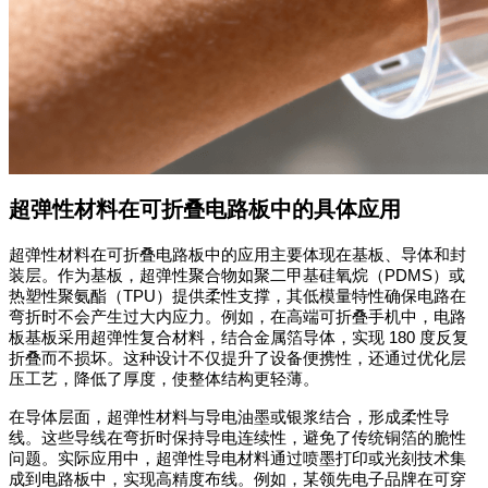
超弹性材料在可折叠电路板中的具体应用
超弹性材料在可折叠电路板中的应用主要体现在基板、导体和封
装层。作为基板，超弹性聚合物如聚二甲基硅氧烷（
PDMS
）或
热塑性聚氨酯（
TPU
）提供柔性支撑，其低模量特性确保电路在
弯折时不会产生过大内应力。例如，在高端可折叠手机中，电路
板基板采用超弹性复合材料，结合金属箔导体，实现
180
度反复
折叠而不损坏。这种设计不仅提升了设备便携性，还通过优化层
压工艺，降低了厚度，使整体结构更轻薄。
在导体层面，超弹性材料与导电油墨或银浆结合，形成柔性导
线。这些导线在弯折时保持导电连续性，避免了传统铜箔的脆性
问题。实际应用中，超弹性导电材料通过喷墨打印或光刻技术集
成到电路板中，实现高精度布线。例如，某领先电子品牌在可穿