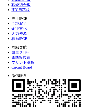
软硬结合板
HDI电路板
关于iPCB
iPCB简介
企业文化
人力资源
联系iPCB
网站导航
회로 기 판
電路板製造
プリント基板
Circuit Board
微信联系