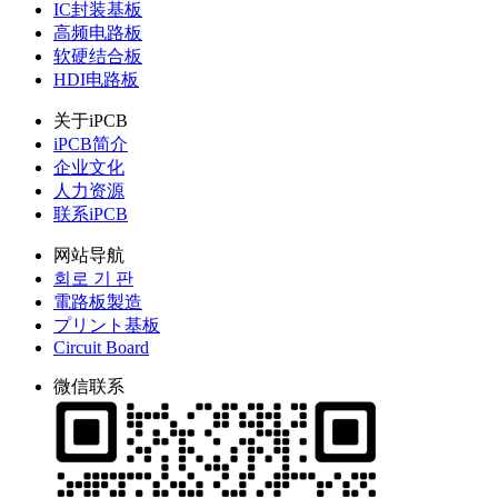
IC封装基板
高频电路板
软硬结合板
HDI电路板
关于iPCB
iPCB简介
企业文化
人力资源
联系iPCB
网站导航
회로 기 판
電路板製造
プリント基板
Circuit Board
微信联系