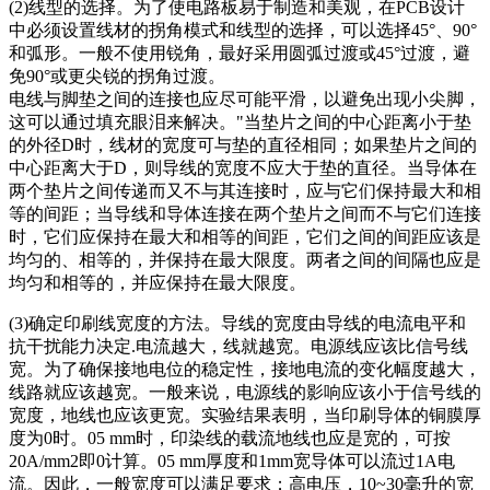
(2)线型的选择。为了使电路板易于制造和美观，在PCB设计
中必须设置线材的拐角模式和线型的选择，可以选择45°、90°
和弧形。一般不使用锐角，最好采用圆弧过渡或45°过渡，避
免90°或更尖锐的拐角过渡。
电线与脚垫之间的连接也应尽可能平滑，以避免出现小尖脚，
这可以通过填充眼泪来解决。"当垫片之间的中心距离小于垫
的外径D时，线材的宽度可与垫的直径相同；如果垫片之间的
中心距离大于D，则导线的宽度不应大于垫的直径。当导体在
两个垫片之间传递而又不与其连接时，应与它们保持最大和相
等的间距；当导线和导体连接在两个垫片之间而不与它们连接
时，它们应保持在最大和相等的间距，它们之间的间距应该是
均匀的、相等的，并保持在最大限度。两者之间的间隔也应是
均匀和相等的，并应保持在最大限度。
(3)确定印刷线宽度的方法。导线的宽度由导线的电流电平和
抗干扰能力决定.电流越大，线就越宽。电源线应该比信号线
宽。为了确保接地电位的稳定性，接地电流的变化幅度越大，
线路就应该越宽。一般来说，电源线的影响应该小于信号线的
宽度，地线也应该更宽。实验结果表明，当印刷导体的铜膜厚
度为0时。05 mm时，印染线的载流地线也应是宽的，可按
20A/mm2即0计算。05 mm厚度和1mm宽导体可以流过1A电
流。因此，一般宽度可以满足要求；高电压，10~30毫升的宽