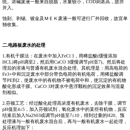
统。浓碱废液一般来自脱脂，水量较小，COD则甚高，故亦
并入。
蚀刻、剥锡、镀金及ＭＥＫ废液一般可进行厂外回收，故宜单
独收集。
二.电路板废水的处理
1.有机干膜法：在废水中加入FeCl 3，用稀盐酸(缓慢添加
HCL)将pH调至2，然后用CaCO 3缓慢调节pH至7)。然后将处
理后的溶液与普通有机废水混合处理。其机理是：用高电荷的
Fe3+中和沉淀废水中部分带负电荷的有机电荷，用稀盐酸调
节PE到2，使废水中的有机物不被电荷中和，使沉淀的有机物
酸化形成干膜。CaCO 3对废水中悬浮颗粒的沉淀效果与混凝
剂相似。
2.芬顿工艺：经过酸化处理高浓度有机废水，去除干膜，调节
pH值至4≤5，加入芬顿试剂，氧化废水中的某些有机物，反应
结束后加入Na2S03或调节pH值至7≤10，得到过量的H20。预
处理液与一般有机废水混合后，再与一般有机废水一起处理，
反应机理如下：