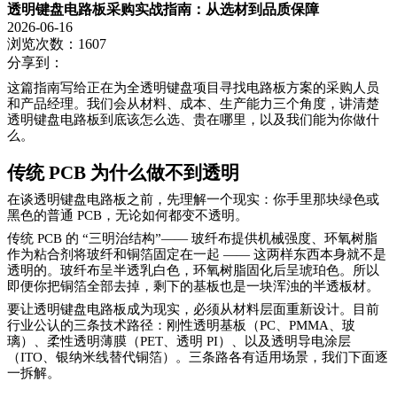
透明键盘电路板采购实战指南：从选材到品质保障
2026-06-16
浏览次数：1607
分享到：
这篇指南写给正在为全透明键盘项目寻找电路板方案的采购人员
和产品经理。我们会从材料、成本、生产能力三个角度，讲清楚
透明键盘电路板到底该怎么选、贵在哪里，以及我们能为你做什
么。
传统
PCB 为什么做不到透明
在谈透明键盘电路板之前，先理解一个现实：你手里那块绿色或
黑色的普通 PCB，无论如何都变不透明。
传统 PCB 的 “三明治结构”—— 玻纤布提供机械强度、环氧树脂
作为粘合剂将玻纤和铜箔固定在一起 —— 这两样东西本身就不是
透明的。玻纤布呈半透乳白色，环氧树脂固化后呈琥珀色。所以
即便你把铜箔全部去掉，剩下的基板也是一块浑浊的半透板材。
要让透明键盘电路板成为现实，必须从材料层面重新设计。目前
行业公认的三条技术路径：刚性透明基板（PC、PMMA、玻
璃）、柔性透明薄膜（PET、透明 PI）、以及透明导电涂层
（ITO、银纳米线替代铜箔）。三条路各有适用场景，我们下面逐
一拆解。