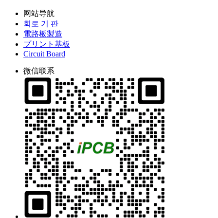
网站导航
회로 기 판
電路板製造
プリント基板
Circuit Board
微信联系