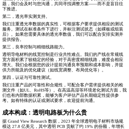
题，我们会及时与您沟通，共同寻找调整方案——而不是盲目往
下推进。
第二，透光率实测支持。
我们注重透光率数据的真实性，可根据客户要求提供相应的测试
服务。测试在标准条件下进行，并标注测试状态（如裸板或组装
后）。如果您需要具体的透光率数值，我们可以配合安排实测并
提供报告。
第三，良率控制与精细线路能力。
透明导电材料的线宽控制是行业共性难点。我们的产线在常规线
宽方面积累了较稳定的经验，对于高密度精细线路，难度会相应
增大。我们会根据您的设计提前沟通良率预期和成本影响，并提
供力所能及的优化建议（如线宽调整、布局优化等）。
第四，认证与可靠性测试。
我们注重产品的可靠性和合规性，可配合客户需求提供相关的检
测文件（如UL、RoHS等）。在高温高湿等环境老化测试方面，我
们也有内部数据积累，能够为客户评估产品长期稳定性提供参
考。如有特殊的认证或测试要求，欢迎提前沟通。
成本构成：透明电路板为什么贵
据 Grand View Research 数据，2023 年全球透明电子材料市场规
模达 27.8 亿美元，其中透明 PCB 贡献了约 19% 的份额，年增长