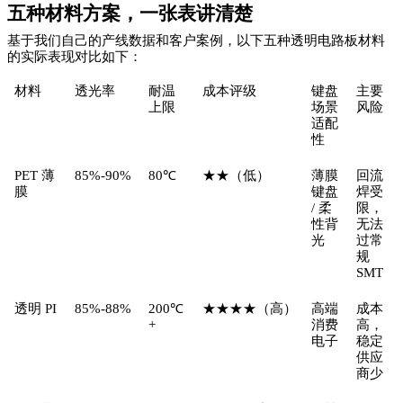
五种材料方案，一张表讲清楚
基于我们自己的产线数据和客户案例，以下五种透明电路板材料
的实际表现对比如下：
材料
透光率
耐温
成本评级
键盘
主要
上限
场景
风险
适配
性
PET 薄
85%-90%
80℃
★★（低）
薄膜
回流
膜
键盘
焊受
/ 柔
限，
性背
无法
光
过常
规
SMT
透明 PI
85%-88%
200℃
★★★★（高）
高端
成本
+
消费
高，
电子
稳定
供应
商少