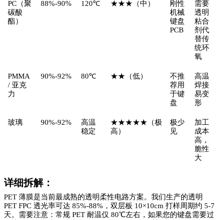
PC（聚
88%-90%
120℃
★★★（中）
刚性
需要
碳酸
机械
透明
酯）
键盘
粘合
PCB
剂代
替传
统环
氧
PMMA
90%-92%
80℃
★★（低）
不推
高温
/ 亚克
荐用
焊接
力
于键
易变
盘
形
玻璃
90%-92%
高温
★★★★★（极
极少
加工
稳定
高）
见
成本
高，
脆性
大
详细拆解：
PET 薄膜是当前最成熟的透明柔性电路方案。我们生产的透明
PET FPC 透光率可达 85%-88%，双层板 10×10cm 打样周期约 5-7
天。需要注意：常规 PET 耐温仅 80℃左右，如果您的键盘需要过