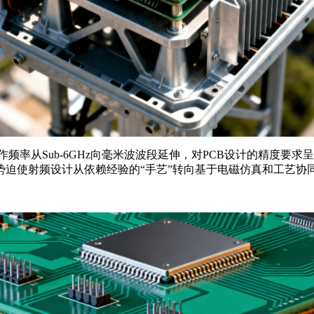
作频率从
Sub-6GHz
向毫米波波段延伸，对
PCB
设计的精度要求呈
势迫使射频设计从依赖经验的
“
手艺
”
转向基于电磁仿真和工艺协