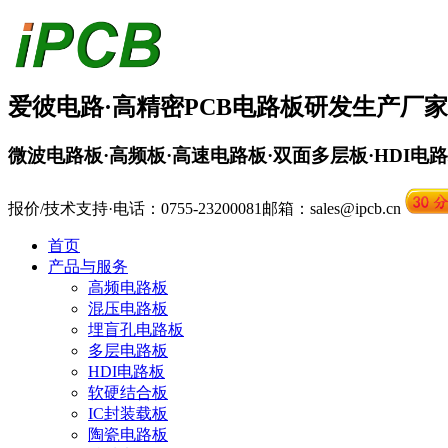
爱彼电路·
高精密PCB
电路板
研发生产厂家
微波电路板·高频板·高速电路板·双面多层板·HDI电
报价/技术支持·电话：0755-23200081
邮箱：sales@ipcb.cn
首页
产品与服务
高频电路板
混压电路板
埋盲孔电路板
多层电路板
HDI电路板
软硬结合板
IC封装载板
陶瓷电路板