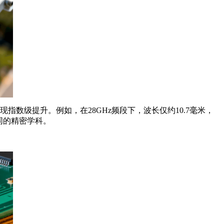
现指数级提升。例如，在
28GHz
频段下，波长仅约
10.7
毫米，
同的精密学科。