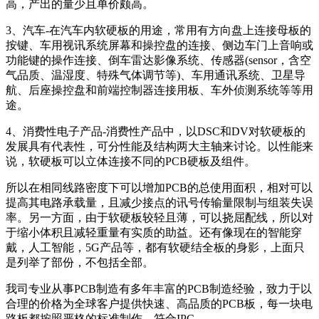
高，产出的量少且单价颇高。
3、汽车-在汽车内软硬板的用途，常用有方向盘上连接母板的
按键、车用视讯系统屏幕和操控盘的连接、侧边车门上音响或
功能键的操作连接、倒车雷达影像系统、传感器(sensor，含空
气品质、温湿度、特殊气体调节等)、车用通讯系统、卫星导
航、后座操控盘和前端控制器连接用板、车外侦测系统等等用
途。
4、消费性电子产品-消费性产品中，以DSC和DV对软硬板的
发展具有代表性，可分性能及结构两大主轴来讨论。以性能来
说，软硬板可以立体连接不同的PCB硬板及组件。
所以在相同线路密度下可以增加PCB的总使用面积，相对可以
提高其电路承载量，且减少接点的讯号传输量限制与组装失误
率。另一方面，由于软硬板较轻且薄，可以挠屈配线，所以对
于缩小体积且减轻重量有实质的助益。还有像现在的智能穿
戴，人工智能，5G产品等，都有软硬结全板的身影，上面只
是列举了部份，不包括全部。
我司专业从事PCB制造有多年丰富的PCB制造经验，致力于以
合理的价格为全球客户提供快速、高品质的PCB板，每一块电
路板都按照严格的标准制作，符合IPC 、