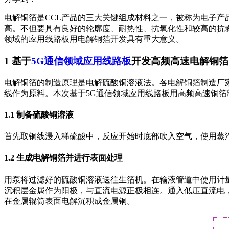
电解铜箔是CCL产品的三大关键组成材料之一，被称为电子产
高。不但要具有良好的轮廓度、耐热性、抗氧化性和较高的抗
领域的应用线路板用电解铜箔开发具有重大意义。
1 基于
5G通信领域应用线路板
开发高频高速电解铜箔
电解铜箔的制造原理是电解硫酸铜溶液法。各电解铜箔制造厂
线作为原料。本次基于5G通信领域应用线路板用高频高速铜
1.1 制备硫酸铜溶液
首先取铜线浸入稀硫酸中，反应开始时底部吹入空气，使用蒸汽换
1.2 生成电解铜箔并进行表面处理
用泵将过滤好的硫酸铜溶液送往生箔机。在输液管道中使用计
沉积层金属作为阳极，与直流电源正极相连。通入低压直流电
在金属辊筒表面电解沉积成金属铜。