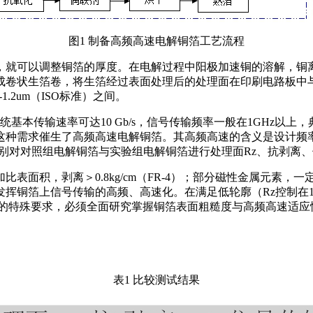
图1 制备高频高速电解铜箔工艺流程
，就可以调整铜箔的厚度。在电解过程中阳极加速铜的溶解，铜
卷状生箔卷，将生箔经过表面处理后的处理面在印刷电路板中与
.2um（ISO标准）之间。
基本传输速率可达10 Gb/s，信号传输频率一般在1GHz以上，
种需求催生了高频高速电解铜箔。其高频高速的含义是设计频率
别对对照组电解铜箔与实验组电解铜箔进行处理面Rz、抗剥离
面积，剥离＞0.8kg/cm（FR-4）；部分磁性金属元素，一
铜箔上信号传输的高频、高速化。在满足低轮廓（Rz控制在1.1-
箔的特殊要求，必须全面研究掌握铜箔表面粗糙度与高频高速适应
表1 比较测试结果