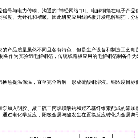
品信号与电力传输、沟通的“神经网络”[1]。电解铜箔在电子产
剥强度、无针孔和褶皱。因此研究应用线路板开发电解铜箔，分析
家的产品质量虽然不同且各有特色，但是生产设备和制造工艺却
箔制备作为实验组电解铜箔，传统线路板应用的电解铜箔制备作为
热提温保温，直至完全溶解，形成硫酸铜溶液。铜浓度目标值按90g
量泵加入明胶、聚二硫二丙烷磺酸钠和羟乙基纤维素配成的添加
，通过电化学反应，阳极金属与酸发生在置换反应转化为金属离