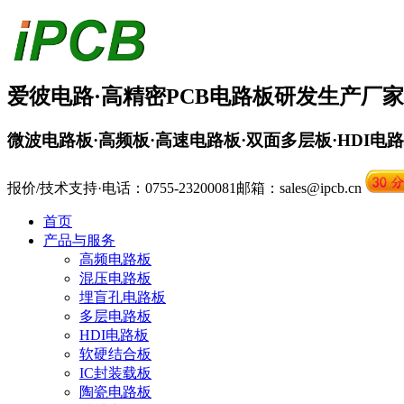
爱彼电路·
高精密PCB
电路板
研发生产厂家
微波电路板·高频板·高速电路板·双面多层板·HDI电
报价/技术支持·电话：0755-23200081
邮箱：sales@ipcb.cn
首页
产品与服务
高频电路板
混压电路板
埋盲孔电路板
多层电路板
HDI电路板
软硬结合板
IC封装载板
陶瓷电路板