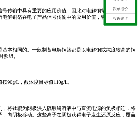
跟单报价
品信号传输中具有重要的应用价值，因此对电解铜箔的品质要求很
电解铜箔在电子产品信号传输中的应用价值，特别是5G通信
投诉建议
是基本相同的。一般制备电解铜箔都是以电解铜或纯度较高的铜
对照组。
/L，酸浓度目标值110g/L。
剂，将钛辊为阴极浸入硫酸铜溶液中与直流电源的负极相连，将
子，向阴极移动。这些离子在阴极获得电子发生还原反应，覆盖