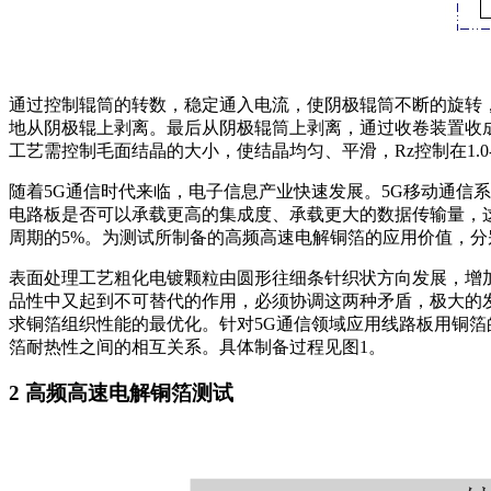
通过控制辊筒的转数，稳定通入电流，使阴极辊筒不断的旋转
地从阴极辊上剥离。最后从阴极辊筒上剥离，通过收卷装置收成
工艺需控制毛面结晶的大小，使结晶均匀、平滑，Rz控制在1.0-1
随着5G通信时代来临，电子信息产业快速发展。5G移动通信系统
电路板是否可以承载更高的集成度、承载更大的数据传输量，这
周期的5%。为测试所制备的高频高速电解铜箔的应用价值，分
表面处理工艺粗化电镀颗粒由圆形往细条针织状方向发展，增加比表
品性中又起到不可替代的作用，必须协调这两种矛盾，极大的发挥
求铜箔组织性能的最优化。针对5G通信领域应用线路板用铜
箔耐热性之间的相互关系。具体制备过程见图1。
2 高频高速电解铜箔测试