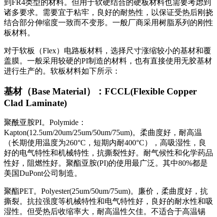
到FR4类型的材料。但用于软硬结合的硬板材料也需要考虑到
诸多要求。需要宜于粘牢，良好的耐热性，以保证受热后刚挠
结合部分伸缩度一致而不变形。一般厂商采用树脂系列的刚性
板材料。
对于软板（Flex）电路板材料，选择尺寸涨缩较小的基材和覆
盖膜。一般采用较硬的PI制造的材料，也有直接使用无胶基材
进行生产的。软板材料如下所示：
基材（Base Material）：FCCL(Flexible Copper
Clad Laminate)
聚酰亚胺PI。Polymide：
Kapton(12.5um/20um/25um/50um/75um)。柔曲度好，耐高温
（长期使用温度为260°C，短期内耐400°C），高吸湿性，良
好的电气特性和机械特性，抗撕裂性好。耐气候性和化学药品
性好，阻燃性好。聚酯亚胺(PI)的使用最广泛。其中80%都是
美国DuPont公司制造。
聚酯PET。Polyester(25um/50um/75um)。廉价，柔曲度好，抗
撕裂。抗拉强度等机械特性和电气特性好，良好的耐水性和吸
湿性。但受热后收缩率大，耐高温性欠佳。不适合于高温锡