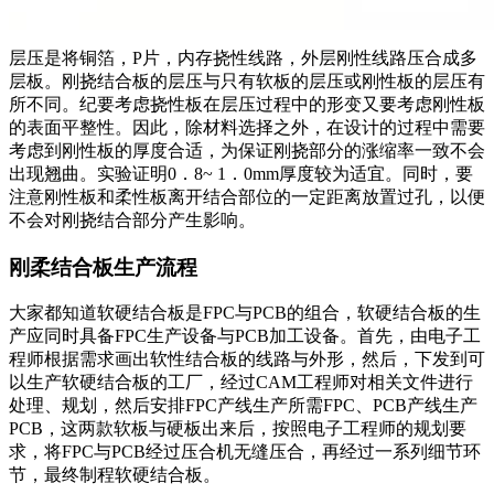
层压是将铜箔，P片，内存挠性线路，外层刚性线路压合成多
层板。刚挠结合板的层压与只有软板的层压或刚性板的层压有
所不同。纪要考虑挠性板在层压过程中的形变又要考虑刚性板
的表面平整性。因此，除材料选择之外，在设计的过程中需要
考虑到刚性板的厚度合适，为保证刚挠部分的涨缩率一致不会
出现翘曲。实验证明0．8~ 1．0mm厚度较为适宜。同时，要
注意刚性板和柔性板离开结合部位的一定距离放置过孔，以便
不会对刚挠结合部分产生影响。
刚柔结合板生产流程
大家都知道软硬结合板是FPC与PCB的组合，软硬结合板的生
产应同时具备FPC生产设备与PCB加工设备。首先，由电子工
程师根据需求画出软性结合板的线路与外形，然后，下发到可
以生产软硬结合板的工厂，经过CAM工程师对相关文件进行
处理、规划，然后安排FPC产线生产所需FPC、PCB产线生产
PCB，这两款软板与硬板出来后，按照电子工程师的规划要
求，将FPC与PCB经过压合机无缝压合，再经过一系列细节环
节，最终制程软硬结合板。