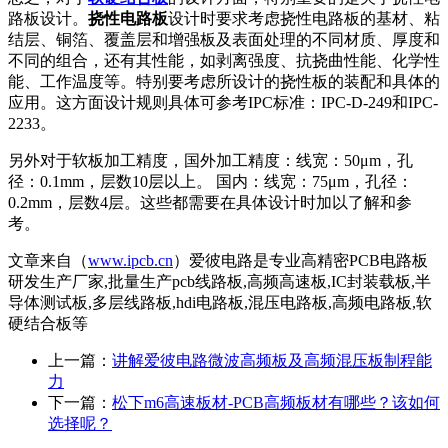
路板设计。
挠性电路板
设计时要求考虑挠性电路板的基材、粘
结层、铜箔、覆盖层和增强板及表面处理的不同材质、厚度和
不同的组合，还有其性能，如剥离强度、抗挠曲性能、化学性
能、工作温度等。特别要考虑所设计的挠性板的装配和具体的
应用。这方面设计规则具体可参考IPC标准：IPC-D-249和IPC-
2233。
另外对于软板加工精度，国外加工精度：线宽：50μm，孔
径：0.1mm，层数10层以上。 国内：线宽：75μm，孔径：
0.2mm，层数4层。这些都需要在具体设计时加以了解和参
考。
文章来自（
www.ipcb.cn
）爱彼电路是专业高精密PCB电路板
研发生产厂家,批量生产pcb线路板,高频高速板,IC封装载板,半
导体测试板,多层线路板,hdi电路板,混压电路板,高频电路板,软
硬结合板等
上一篇：
讲解爱彼电路微波高频板及高频混压板制程能
力
下一篇：
松下m6高速板材-PCB高频板材有哪些？该如何
选择呢？