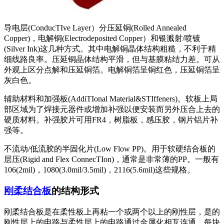
导电层(ConducTIve Layer）分压延铜(Rolled Annealed
Copper)，电解铜(Electrodeposited Copper）和银溅射/喷镀
(Silver Ink)这几种方式。其中电解铜晶体结构粗糙，不利于精
细线路良率。压延铜晶体结构平滑，但与基膜粘结力差。可从
外观上区分点解和压延铜箔。电解铜箔呈铜红色，压延铜箔呈
灰白色。
辅助材料和加强板(AddiTIonal Material&STIffeners)。软板上局
部区域为了焊接元器件或增加补强以便安装而另外压合上去的
硬质材料。补强胶片可用FR4，树脂板，感压胶，钢片铝片补
强等。
不流动/低流胶的半固化片(Low Flow PP)。用于软硬结合板的
层压(Rigid and Flex ConnecTIon)，通常是非常薄的PP。一般有
106(2mil)，1080(3.0mil/3.5mil)，2116(5.6mil)这些规格。
刚柔结合板
的结构形式
刚柔结合板是在柔性板上再粘一个或两个以上的刚性层，是的
刚性层上的电路与柔性层上的电路通过金属化相互连通。每块