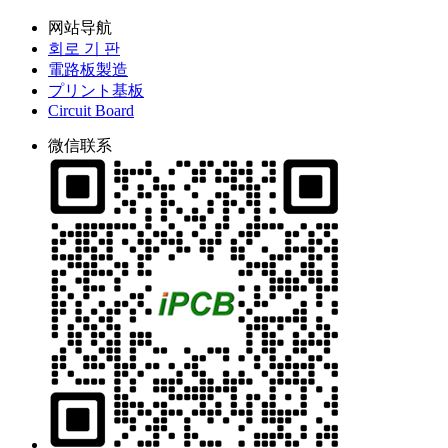
网站导航
회로 기 판
電路板製造
プリント基板
Circuit Board
微信联系