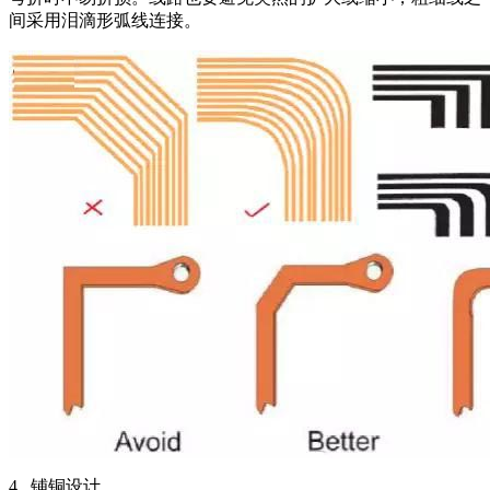
间采用泪滴形弧线连接。
4. 铺铜设计