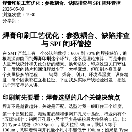
焊膏印刷工艺优化：参数耦合、缺陷排查与 SPI 闭环管控
2026-05-09
浏览次数：1930
分享到：
焊膏印刷工艺优化：参数耦合、缺陷排查
与
SPI 闭环管控
在
SMT 产线上有一个公认的数据：60% 到 70% 的焊接缺陷，追
根溯源都能回到
焊膏印刷
这个环节。这不是理论推算，而是来自
大量产线统计和失效分析的结果。换句话说，印刷这道关口守住
了，后续的贴片和回流焊就少了一大半麻烦。但印刷本身又是一
个变量极多的过程
—— 钢网、焊膏、刮刀、环境温湿度、设备精
度，每个因素都在互相拉扯。下面我从实际产线经验出发，把这
几个环节串起来讲。
印刷前先要看：焊膏选型的几个关键决策点
焊膏不是越贵越好，关键是匹配。选型时我一般盯住三个维度。
第一个是颗粒度。颗粒度必须和钢网开孔尺寸匹配，行业内有个
“五球法则”：钢网开孔最小尺寸至少是锡粉最大粒径的 5 倍。比
如 Type 4 锡粉（20-38μm），最大粒径 38μm，乘以 5 等于
190μm，意味着钢网开孔最小尺寸不能低于 190μm；如果是 Type