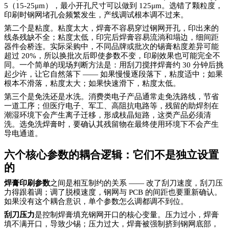
5（15-25μm），最小开孔尺寸可以做到 125μm。选错了颗粒度，
印刷时钢网堵孔会频繁发生，产线调试根本调不过来。
第二个是粘度。粘度太大，焊膏不容易穿过钢网开孔，印出来的
线条残缺不全；粘度太低，印完后焊膏容易流淌和塌边，细间距
器件会桥连。实际采购中，不同品牌或批次的锡膏粘度差异可能
超过 20%，所以换批次后即使参数不变，印刷效果也可能完全不
同。一个简单的现场判断方法是：用刮刀搅拌焊膏约 30 分钟后挑
起少许，让它自然落下 —— 如果慢慢逐段落下，粘度适中；如果
根本不滑落，粘度太大；如果快速滑下，粘度太低。
第三个是免洗还是水洗。消费类电子产品通常走免洗路线，节省
一道工序；但医疗电子、军工、高阻抗电路等，残留的助焊剂在
潮湿环境下会产生离子迁移，形成枝晶短路，这类产品必须清
洗。选免洗焊膏时，要确认其残留物在最终使用环境下不会产生
导电通道。
六个核心参数的耦合逻辑：它们不是独立设置
的
焊膏印刷参数
之间是相互制约的关系
—— 改了刮刀速度，刮刀压
力得跟着调；调了脱模速度，钢网与 PCB 的间距也要重新确认。
如果没有这个耦合意识，单个参数怎么调都调不到位。
刮刀压力
是控制焊膏填充钢网开口的核心变量。压力过小，焊膏
填不满开口，导致少锡；压力过大，焊膏被强制挤到钢网底部，