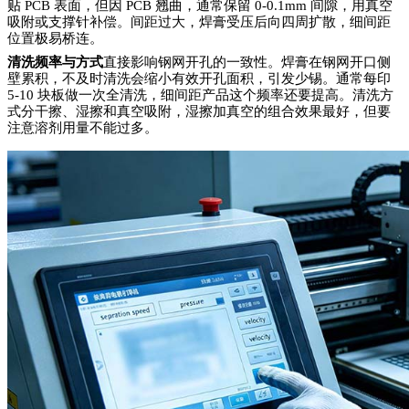
贴
PCB 表面，但因 PCB 翘曲，通常保留 0-0.1mm 间隙，用真空
吸附或支撑针补偿。间距过大，焊膏受压后向四周扩散，细间距
位置极易桥连。
清洗频率与方式
直接影响钢网开孔的一致性。焊膏在钢网开口侧
壁累积，不及时清洗会缩小有效开孔面积，引发少锡。通常每印
5-10 块板做一次全清洗，细间距产品这个频率还要提高。清洗方
式分干擦、湿擦和真空吸附，湿擦加真空的组合效果最好，但要
注意溶剂用量不能过多。