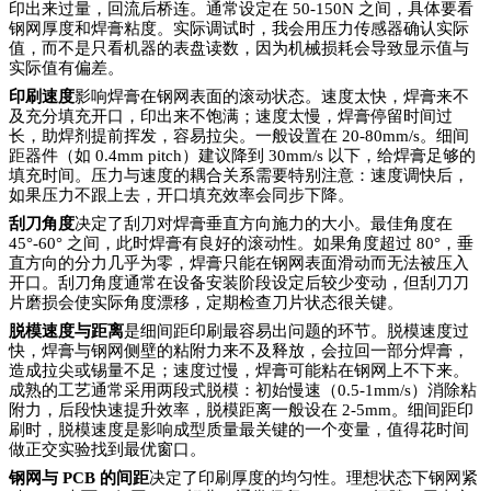
印出来过量，回流后桥连。通常设定在
50-150N 之间，具体要看
钢网厚度和焊膏粘度。实际调试时，我会用压力传感器确认实际
值，而不是只看机器的表盘读数，因为机械损耗会导致显示值与
实际值有偏差。
印刷速度
影响焊膏在钢网表面的滚动状态。速度太快，焊膏来不
及充分填充开口，印出来不饱满；速度太慢，焊膏停留时间过
长，助焊剂提前挥发，容易拉尖。一般设置在
20-80mm/s。细间
距器件（如 0.4mm pitch）建议降到 30mm/s 以下，给焊膏足够的
填充时间。压力与速度的耦合关系需要特别注意：速度调快后，
如果压力不跟上去，开口填充效率会同步下降。
刮刀角度
决定了刮刀对焊膏垂直方向施力的大小。最佳角度在
45°-60° 之间，此时焊膏有良好的滚动性。如果角度超过 80°，垂
直方向的分力几乎为零，焊膏只能在钢网表面滑动而无法被压入
开口。刮刀角度通常在设备安装阶段设定后较少变动，但刮刀刀
片磨损会使实际角度漂移，定期检查刀片状态很关键。
脱模速度与距离
是细间距印刷最容易出问题的环节。脱模速度过
快，焊膏与钢网侧壁的粘附力来不及释放，会拉回一部分焊膏，
造成拉尖或锡量不足；速度过慢，焊膏可能粘在钢网上不下来。
成熟的工艺通常采用两段式脱模：初始慢速（0.5-1mm/s）消除粘
附力，后段快速提升效率，脱模距离一般设在 2-5mm。细间距印
刷时，脱模速度是影响成型质量最关键的一个变量，值得花时间
做正交实验找到最优窗口。
钢网与
PCB 的间距
决定了印刷厚度的均匀性。理想状态下钢网紧