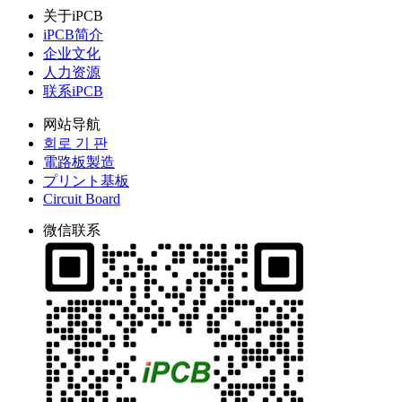
关于iPCB
iPCB简介
企业文化
人力资源
联系iPCB
网站导航
회로 기 판
電路板製造
プリント基板
Circuit Board
微信联系