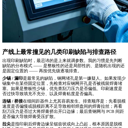
产线上最常撞见的几类印刷缺陷与排查路径
出现印刷缺陷时，最忌讳的是上来就调参数。我的习惯是先判断
缺陷的分布模式 —— 是整板性的还是局部性的、是随机出现的还
是固定位置的 —— 再按优先级逐项排查。
少锡
/ 漏印
是最常见的缺陷，钢网堵孔是第一嫌疑人。如果发现少
锡集中在某些固定位置，先检查对应钢网开孔是否被残留焊膏堵
塞。如果是整板性少锡，优先查刮刀压力是否偏低、印刷速度是
否过快导致填充不充分、以及焊膏粘度是否偏高。
连锡
/ 桥接
在细间距器件上尤其容易发生。排查顺序是：先看脱模
速度是否偏慢或脱模距离不足导致相邻焊盘间的焊膏拉丝；再看
刮刀压力是否过大将焊膏挤出开口边缘；最后查钢网与
PCB 间距
是否偏大导致焊膏受压扩散。
拉尖
是指印刷后焊膏边缘呈锯齿状或向上凸起，根本原因是脱模