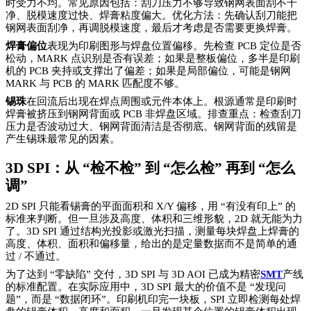
时受力不均。常见原因包括：刮刀压力不够导致钢网表面刮不干
净、脱模速度过快、焊膏粘度偏大。优化方法：先确认刮刀能把
钢网表面刮净，再调脱模速度，最后才考虑是否需要更换焊膏。
焊膏偏位
表现为印刷图形与焊盘位置偏移。先检查
PCB 定位是否
松动，MARK 点识别是否有误差；如果是整板偏位，多半是印刷
机的 PCB 夹持或支撑出了偏差；如果是局部偏位，可能是钢网
MARK 与 PCB 的 MARK 匹配度不够。
锡珠
在回流后出现在焊点周围或元件本体上。根源通常是印刷时
焊膏被挤压到钢网背面或
PCB 非焊盘区域。排查重点：检查刮刀
压力是否波动过大、钢网背面清洁是否彻底。钢网背面的残留是
产生锡珠最常见的因素。
3D SPI：从 “检不检” 到 “怎么检” 再到 “怎么
调”
2D SPI 只能看锡膏的平面面积和 X/Y 偏移，用 “有没有印上” 的
标准来判断。但一旦涉及高度、体积和三维形貌，2D 就无能为力
了。3D SPI 通过结构光投影或激光扫描，测量每块焊盘上焊膏的
高度、体积、面积和偏移量，给出的是定量数据而不是简单的通
过 / 不通过。
为了达到 “零缺陷” 交付，3D SPI 与 3D AOI 已成为精密
SMT
产线
的标准配置。在实际应用中，3D SPI 最大的价值不是 “发现问
题”，而是 “数据闭环”。印刷机印完一块板，SPI 立即检测每处焊