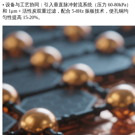
• 设备与工艺协同：引入垂直脉冲射流系统（压力 60-80kPa）
和 1μm + 活性炭双重过滤，配合 5-8Hz 振板技术，使孔铜均
匀性提高 15-20%。