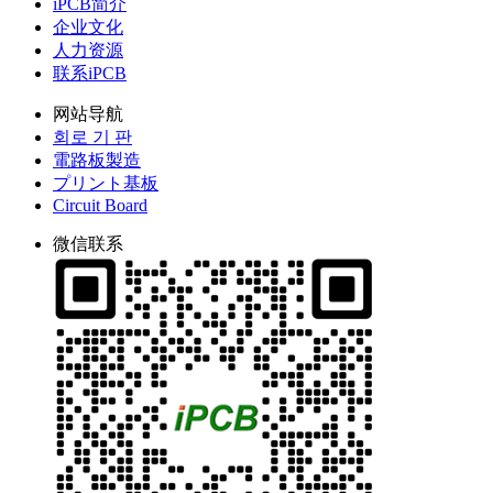
iPCB简介
企业文化
人力资源
联系iPCB
网站导航
회로 기 판
電路板製造
プリント基板
Circuit Board
微信联系