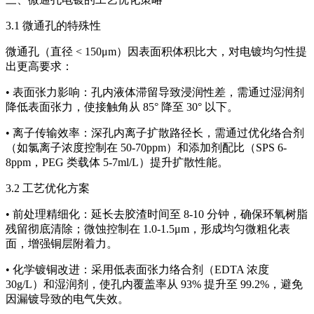
3.1 微通孔的特殊性
微通孔（直径 < 150μm）因表面积体积比大，对电镀均匀性提
出更高要求：
• 表面张力影响：孔内液体滞留导致浸润性差，需通过湿润剂
降低表面张力，使接触角从 85° 降至 30° 以下。
• 离子传输效率：深孔内离子扩散路径长，需通过优化络合剂
（如氯离子浓度控制在 50-70ppm）和添加剂配比（SPS 6-
8ppm，PEG 类载体 5-7ml/L）提升扩散性能。
3.2 工艺优化方案
• 前处理精细化：延长去胶渣时间至 8-10 分钟，确保环氧树脂
残留彻底清除；微蚀控制在 1.0-1.5μm，形成均匀微粗化表
面，增强铜层附着力。
• 化学镀铜改进：采用低表面张力络合剂（EDTA 浓度
30g/L）和湿润剂，使孔内覆盖率从 93% 提升至 99.2%，避免
因漏镀导致的电气失效。