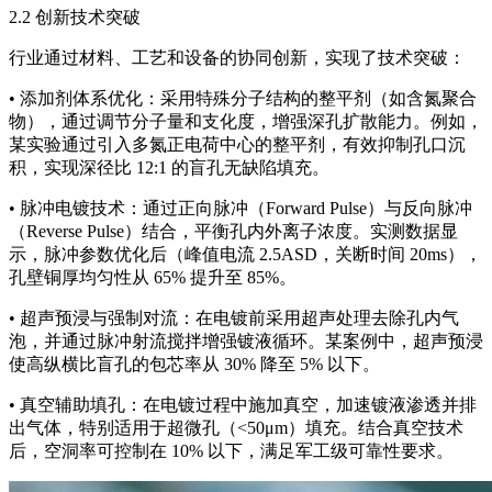
2.2 创新技术突破
行业通过材料、工艺和设备的协同创新，实现了技术突破：
• 添加剂体系优化：采用特殊分子结构的整平剂（如含氮聚合
物），通过调节分子量和支化度，增强深孔扩散能力。例如，
某实验通过引入多氮正电荷中心的整平剂，有效抑制孔口沉
积，实现深径比 12:1 的盲孔无缺陷填充。
• 脉冲电镀技术：通过正向脉冲（Forward Pulse）与反向脉冲
（Reverse Pulse）结合，平衡孔内外离子浓度。实测数据显
示，脉冲参数优化后（峰值电流 2.5ASD，关断时间 20ms），
孔壁铜厚均匀性从 65% 提升至 85%。
• 超声预浸与强制对流：在电镀前采用超声处理去除孔内气
泡，并通过脉冲射流搅拌增强镀液循环。某案例中，超声预浸
使高纵横比盲孔的包芯率从 30% 降至 5% 以下。
• 真空辅助填孔：在电镀过程中施加真空，加速镀液渗透并排
出气体，特别适用于超微孔（<50μm）填充。结合真空技术
后，空洞率可控制在 10% 以下，满足军工级可靠性要求。