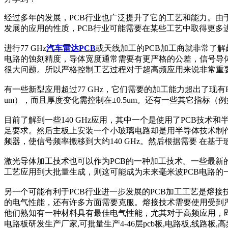
经过多年的发展，PCB行业也广泛提升了它的工艺和能力。由
发展的应用的性质，PCB行业可能需要在某些工艺中取得更多
进行77 GHz
汽车雷达PCB
或天线加工的PCB加工商就非常了
电路的蚀刻精度，导体宽度通常需要有更严格的公差，信号导体
很大问题。所以严格控制工艺过程对于超高频应用来说非常重
有一些新型应用超过77 GHz，它们需要的加工能力超出了现有PC
um），而且厚度变化需控制在±0.5um。还有一些其它指标
目前了解到一些140 GHz应用，其中一个是使用了PCB技术
足要求。然后主板上安装一个小玻璃电路却是用半导体技术制
频器，使信号频率搬移到大约140 GHz。然后根据需要 在基
激光导体加工技术也可以作为PCB的一种加工技术。一些最新
工艺应用到大批量生成，则这可能成为未来毫米波PCB电路的
另一个可能有利于PCB行业进一步发展的PCB加工工艺是熔
的电气性能，还有许多方面需要克服。熔接技术需要使用受到
他们熟知有一种材料具有最佳电气性能，尤其对于高频应用，即基
电路板研发生产厂家,可批量生产4-46层pcb板,电路板,线路板,高