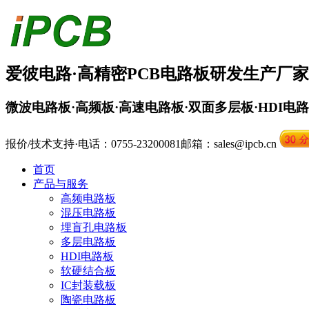
爱彼电路·
高精密PCB
电路板
研发生产厂家
微波电路板·高频板·高速电路板·双面多层板·HDI电
报价/技术支持·电话：0755-23200081
邮箱：sales@ipcb.cn
首页
产品与服务
高频电路板
混压电路板
埋盲孔电路板
多层电路板
HDI电路板
软硬结合板
IC封装载板
陶瓷电路板