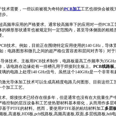
于技术需要，一些以前被视为奇特的
PCB加工
工艺也很快会被视
进步。
解超高频率应用的严格要求。通常较高频率下的应用对一些PCB
的梯形形状通常也被规定到一定范围内，甚至导体侧面的粗糙度
要。
B技术。例如，目前正在围绕特定应用使用的140 GHz，导体宽度容
（例如：电路图形和微孔之间的超严格位置容差和层间对齐等）对
和半导体技术。主板用PCB技术制作，电路板最高工作频率为35G
作，该电路在边缘处有一排槽孔用于焊接到主板上。
PCB线路板
于玻璃的电路上处理140 GHz信号。虽然这个140GHz是一个
的激光导体加工技术可以生成高精度电路几何图形。目前这些工
一个加工工艺。
接技术。熔接技术已经存在很多年，但是通常也没有在大批量生
严格控制的层压设备和工艺使热塑材料基本熔化，从而用作多层
于PTFE的材料。然而，要使用PTFE基的粘结材料加工
多层
频板,高速板,HDI板,pcb线路板,高频高速板,双面,多层线路板,h