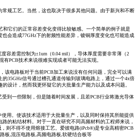
为常规工艺。当然，这也取决于很多其他问题。由于新兴和不断
工艺和它们的正常容差变化变得比较敏感。一个简单的例子就是
也会造成77GHz下的射频性能差异，镀铜厚度变化也可能造成
差需控制为±1um（0.04 mil），导体厚度需要非常薄（2
于现有PCB技术来说很难实现或者可能无法实现。
Hz，该电路板对于当前PCB加工来说没有任何问题，完全可以满
上的35GHz信号通过槽孔通道传输到玻璃电路上，通过一个4x倍
非常有趣的设计，然而我更怀疑它的大批量生产能力以及成本问题。
艺受到一些限制，但是随着时间发展，且若PCB行业将激光导体
产中使用。使该技术适用于大批量生产，以及同时保持其所能提供
电路的粘结材料。对于一直在研究不同高频材料的工程师来说，
板
，则不得不使用熔接工艺。爱彼电路(iPcb®)是专业高精密PCB
di电路板,混压电路板,高频电路板,软硬结合板等