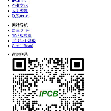
iPCB简介
企业文化
人力资源
联系iPCB
网站导航
회로 기 판
電路板製造
プリント基板
Circuit Board
微信联系