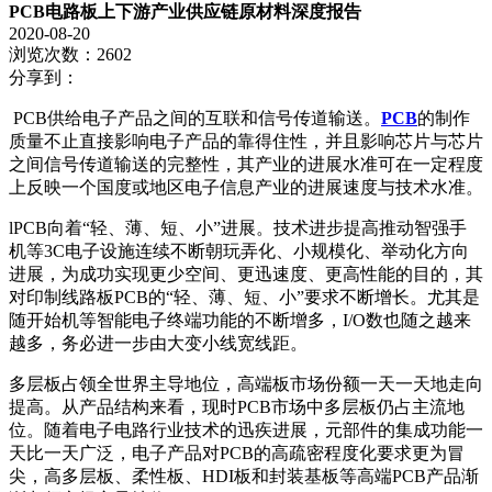
PCB电路板上下游产业供应链原材料深度报告
2020-08-20
浏览次数：2602
分享到：
PCB供给电子产品之间的互联和信号传道输送。
PCB
的制作
质量不止直接影响电子产品的靠得住性，并且影响芯片与芯片
之间信号传道输送的完整性，其产业的进展水准可在一定程度
上反映一个国度或地区电子信息产业的进展速度与技术水准。
lPCB向着“轻、薄、短、小”进展。技术进步提高推动智强手
机等3C电子设施连续不断朝玩弄化、小规模化、举动化方向
进展，为成功实现更少空间、更迅速度、更高性能的目的，其
对印制线路板PCB的“轻、薄、短、小”要求不断增长。尤其是
随开始机等智能电子终端功能的不断增多，I/O数也随之越来
越多，务必进一步由大变小线宽线距。
多层板占领全世界主导地位，高端板市场份额一天一天地走向
提高。从产品结构来看，现时PCB市场中多层板仍占主流地
位。随着电子电路行业技术的迅疾进展，元部件的集成功能一
天比一天广泛，电子产品对PCB的高疏密程度化要求更为冒
尖，高多层板、柔性板、HDI板和封装基板等高端PCB产品渐