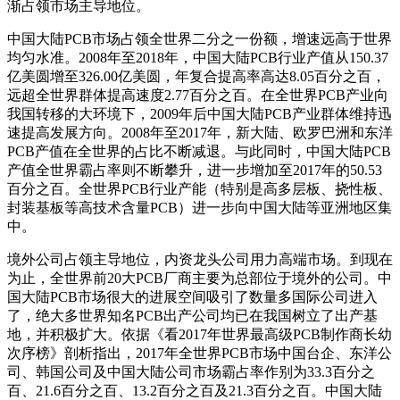
渐占领市场主导地位。
中国大陆PCB市场占领全世界二分之一份额，增速远高于世界
均匀水准。2008年至2018年，中国大陆PCB行业产值从150.37
亿美圆增至326.00亿美圆，年复合提高率高达8.05百分之百，
远超全世界群体提高速度2.77百分之百。在全世界PCB产业向
我国转移的大环境下，2009年后中国大陆PCB产业群体维持迅
速提高发展方向。2008年至2017年，新大陆、欧罗巴洲和东洋
PCB产值在全世界的占比不断减退。与此同时，中国大陆PCB
产值全世界霸占率则不断攀升，进一步增加至2017年的50.53
百分之百。全世界PCB行业产能（特别是高多层板、挠性板、
封装基板等高技术含量PCB）进一步向中国大陆等亚洲地区集
中。
境外公司占领主导地位，内资龙头公司用力高端市场。到现在
为止，全世界前20大PCB厂商主要为总部位于境外的公司。中
国大陆PCB市场很大的进展空间吸引了数量多国际公司进入
了，绝大多世界知名PCB出产公司均已在我国树立了出产基
地，并积极扩大。依据《看2017年世界最高级PCB制作商长幼
次序榜》剖析指出，2017年全世界PCB市场中国台企、东洋公
司、韩国公司及中国大陆公司市场霸占率作别为33.3百分之
百、21.6百分之百、13.2百分之百及21.3百分之百。中国大陆