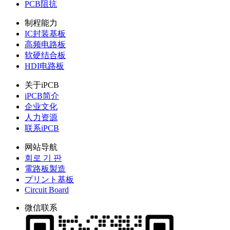
PCB阻抗
制程能力
IC封装基板
高频电路板
软硬结合板
HDI电路板
关于iPCB
iPCB简介
企业文化
人力资源
联系iPCB
网站导航
회로 기 판
電路板製造
プリント基板
Circuit Board
微信联系