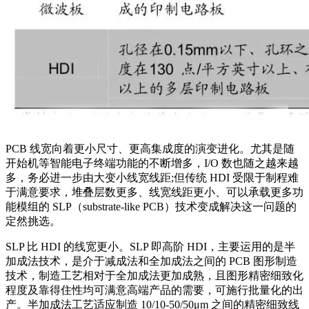
PCB 线宽向着更小尺寸、更高集成度的演变进化。尤其是随
开始机等智能电子终端功能的不断增多，I/O 数也随之越来越
多，务必进一步由大变小线宽线距;但传统 HDI 受限于制程难
于满意要求，堆叠层数更多、线宽线距更小、可以承载更多功
能模组的 SLP（substrate-like PCB）技术变成解决这一问题的
定然挑选。
SLP 比 HDI 的线宽更小。SLP 即高阶 HDI，主要运用的是半
加成法技术，是介于减成法和全加成法之间的 PCB 图形制造
技术，制造工艺相对于全加成法更加成熟，且图形精密细致化
程度及靠得住性均可满意高端产品的需要，可施行批量化的出
产。半加成法工艺适应制造 10/10-50/50μm 之间的精密细致线