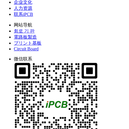
企业文化
人力资源
联系iPCB
网站导航
회로 기 판
電路板製造
プリント基板
Circuit Board
微信联系