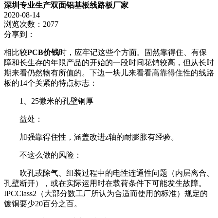
深圳专业生产双面铝基板线路板厂家
2020-08-14
浏览次数：2077
分享到：
相比较
PCB价钱
时，应牢记这些个方面。固然靠得住、有保
障和长生存的年限产品的开始的一段时间花销较高，但从长时
期来看仍然物有所值的。下边一块儿来看看高靠得住性的线路
板的14个关紧的特点标志：
1、25微米的孔壁铜厚
益处：
加强靠得住性，涵盖改进z轴的耐膨胀有经验。
不这么做的风险：
吹孔或除气、组装过程中的电性连通性问题（内层离合、
孔壁断开），或在实际运用时在载荷条件下可能发生故障。
IPCClass2（大部分数工厂所认为合适而使用的标准）规定的
镀铜要少20百分之百。