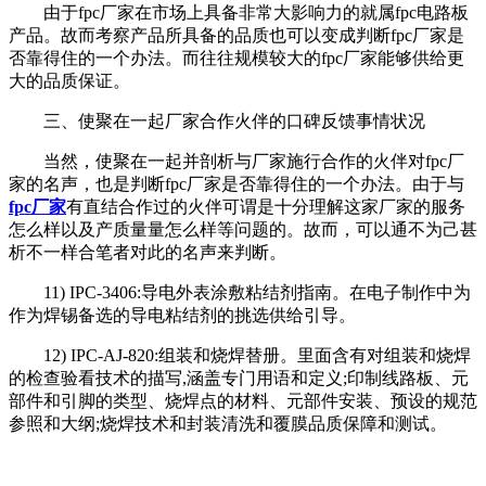
由于fpc厂家在市场上具备非常大影响力的就属fpc电路板
产品。故而考察产品所具备的品质也可以变成判断fpc厂家是
否靠得住的一个办法。而往往规模较大的fpc厂家能够供给更
大的品质保证。
三、使聚在一起厂家合作火伴的口碑反馈事情状况
当然，使聚在一起并剖析与厂家施行合作的火伴对fpc厂
家的名声，也是判断fpc厂家是否靠得住的一个办法。由于与
fpc厂家
有直结合作过的火伴可谓是十分理解这家厂家的服务
怎么样以及产质量量怎么样等问题的。故而，可以通不为己甚
析不一样合笔者对此的名声来判断。
11) IPC-3406:导电外表涂敷粘结剂指南。在电子制作中为
作为焊锡备选的导电粘结剂的挑选供给引导。
12) IPC-AJ-820:组装和烧焊替册。里面含有对组装和烧焊
的检查验看技术的描写,涵盖专门用语和定义;印制线路板、元
部件和引脚的类型、烧焊点的材料、元部件安装、预设的规范
参照和大纲;烧焊技术和封装清洗和覆膜品质保障和测试。