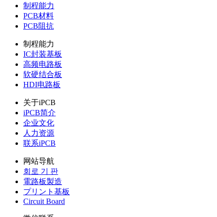
制程能力
PCB材料
PCB阻抗
制程能力
IC封装基板
高频电路板
软硬结合板
HDI电路板
关于iPCB
iPCB简介
企业文化
人力资源
联系iPCB
网站导航
회로 기 판
電路板製造
プリント基板
Circuit Board