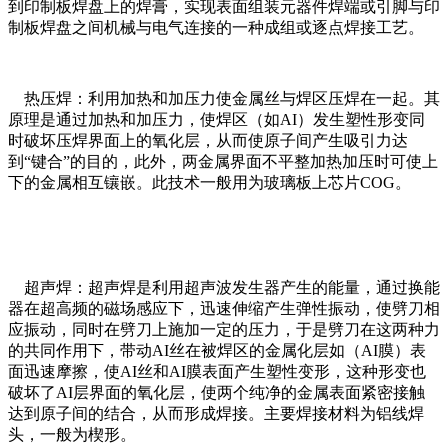
到印制板焊盘上的焊膏，实现表面组装元器件焊端或引脚与印
制板焊盘之间机械与电气连接的一种成组或逐点焊接工艺。
热压焊：利用加热和加压力使金属丝与焊区压焊在一起。其
原理是通过加热和加压力，使焊区（如AI）发生塑性形变同
时破坏压焊界面上的氧化层，从而使原子间产生吸引力达
到“键合”的目的，此外，两金属界面不平整加热加压时可使上
下的金属相互镶嵌。此技术一般用为玻璃板上芯片COG。
超声焊：超声焊是利用超声波发生器产生的能量，通过换能
器在超高频的磁场感应下，迅速伸缩产生弹性振动，使劈刀相
应振动，同时在劈刀上施加一定的压力，于是劈刀在这两种力
的共同作用下，带动AI丝在被焊区的金属化层如（AI膜）表
面迅速摩擦，使AI丝和AI膜表面产生塑性变形，这种形变也
破坏了AI层界面的氧化层，使两个纯净的金属表面紧密接触
达到原子间的结合，从而形成焊接。主要焊接材料为铝线焊
头，一般为楔形。