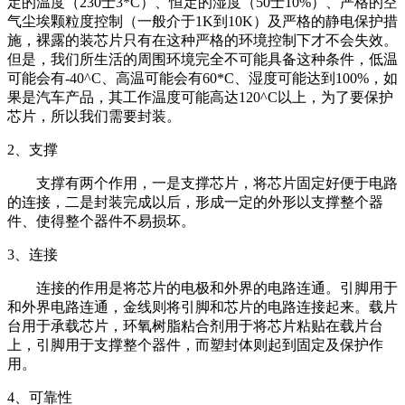
定的温度（230士3*C）、恒定的湿度（50士10%）、严格的空
气尘埃颗粒度控制（一般介于1K到10K）及严格的静电保护措
施，裸露的装芯片只有在这种严格的环境控制下才不会失效。
但是，我们所生活的周围环境完全不可能具备这种条件，低温
可能会有-40^C、高温可能会有60*C、湿度可能达到100%，如
果是汽车产品，其工作温度可能高达120^C以上，为了要保护
芯片，所以我们需要封装。
2、支撑
支撑有两个作用，一是支撑芯片，将芯片固定好便于电路
的连接，二是封装完成以后，形成一定的外形以支撑整个器
件、使得整个器件不易损坏。
3、连接
连接的作用是将芯片的电极和外界的电路连通。引脚用于
和外界电路连通，金线则将引脚和芯片的电路连接起来。载片
台用于承载芯片，环氧树脂粘合剂用于将芯片粘贴在载片台
上，引脚用于支撑整个器件，而塑封体则起到固定及保护作
用。
4、可靠性