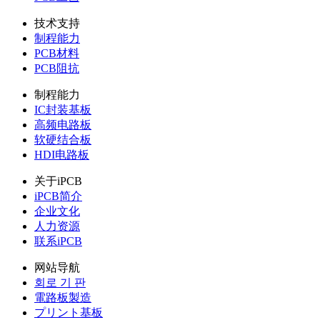
技术支持
制程能力
PCB材料
PCB阻抗
制程能力
IC封装基板
高频电路板
软硬结合板
HDI电路板
关于iPCB
iPCB简介
企业文化
人力资源
联系iPCB
网站导航
회로 기 판
電路板製造
プリント基板