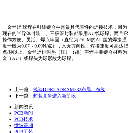
金丝焊:球焊在引线键合中是最具代表性的焊接技术，因为
现在的半导体封装二、三极管封装都采用AU线球焊。而且它
操作方便、灵活、焊点牢固（直径为25UM的AU丝的焊接强
度一般为0.07～0.09N/点），又无方向性，焊接速度可高达15
点/秒以上。金丝焊也叫热（压）（超）声焊主要键合材料为
金（AU）线焊头为球形故为球焊。
上一篇：
浅谈DDR2 SDRAM×32布局、布线
下一篇：
封装竞争进入新阶段
新闻资讯
PCB新闻
PCB技术
微波高频
PCB工艺