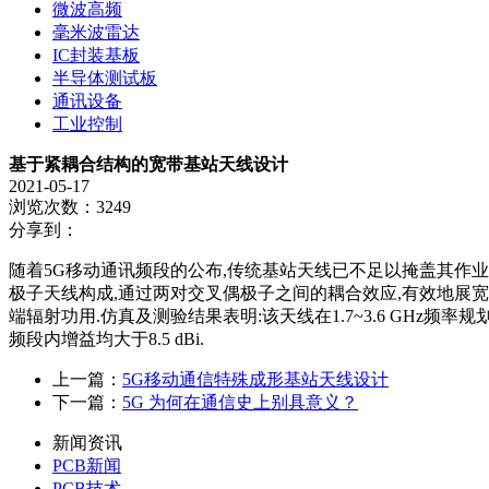
微波高频
毫米波雷达
IC封装基板
半导体测试板
通讯设备
工业控制
基于紧耦合结构的宽带基站天线设计
2021-05-17
浏览次数：3249
分享到：
随着5G移动通讯频段的公布,传统基站天线已不足以掩盖其作
极子天线构成,通过两对交叉偶极子之间的耦合效应,有效地展宽
端辐射功用.仿真及测验结果表明:该天线在1.7~3.6 GHz频率
频段内增益均大于8.5 dBi.
上一篇：
5G移动通信特殊成形基站天线设计
下一篇：
5G 为何在通信史上别具意义？
新闻资讯
PCB新闻
PCB技术