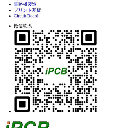
電路板製造
プリント基板
Circuit Board
微信联系