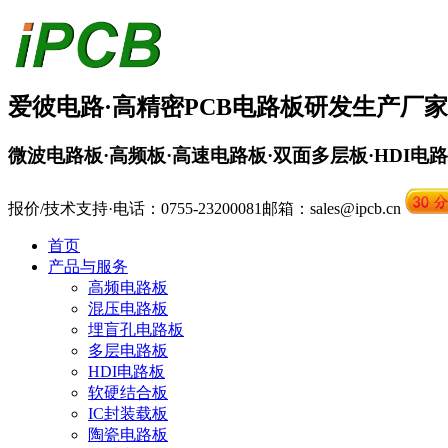
爱彼电路·
高精密PCB
电路板
研发生产厂家
微波电路板·高频板·高速电路板·双面多层板·HDI电
报价/技术支持·电话：0755-23200081
邮箱：sales@ipcb.cn
首页
产品与服务
高频电路板
混压电路板
埋盲孔电路板
多层电路板
HDI电路板
软硬结合板
IC封装载板
陶瓷电路板