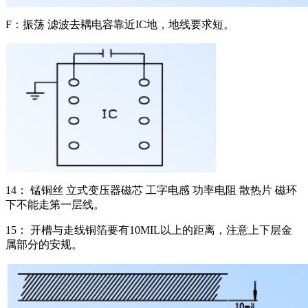
F：振荡 滤波去耦电容靠近IC地，地线要求短。
14： 锰铜丝 立式变压器磁芯 工字电感 功率电阻 散热片 磁环
下不能走第一层线。
15： 开槽与走线铜箔要有10MIL以上的距离，注意上下层金
属部分的安规。