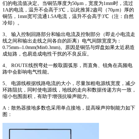
们的电流值决定。当铜箔厚度为50μm，宽度为1mm时，流过
1A的电流，温升不会高于3℃，以此推算2盎司（70μm）厚的
铜箔，1mm宽可流通1.5A电流，温升不会高于3℃（注：自然
冷却）。
3、 输入控制回路部分和输出电流及控制部分（即走小电流走
线之间和输出走线之间各自的距离）电气间隙宽度为：
0.75mm--1.0mm(Min0.3mm)。原因是铜箔与焊盘如果太近易造
成短路，也易造成电性干扰的不良反应。
4、 ROUTE线拐弯处一般取圆弧形，而直角、锐角在高频电
路中会影响电气性能。
5、 电源线根据线路电流的大小，尽量加粗电源线宽度，减少
环路阻抗，同时使电源线，地线的走向和数据传递方向一致，
缩小包围面积，有助于增强抗噪声能力。
A：散热器接地多数也采用单点接地，提高噪声抑制能力如下
图：