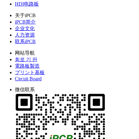
HDI电路板
关于iPCB
iPCB简介
企业文化
人力资源
联系iPCB
网站导航
회로 기 판
電路板製造
プリント基板
Circuit Board
微信联系