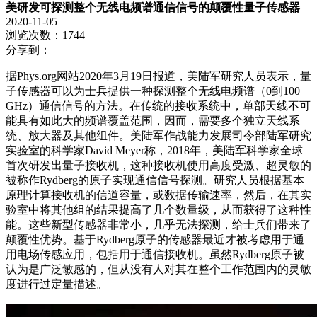
美研发可探测整个无线电频谱通信信号的颠覆性量子传感器
2020-11-05
浏览次数：1744
分享到：
据Phys.org网站2020年3月19日报道，美陆军研究人员表示，量
子传感器可以为士兵提供一种探测整个无线电频谱（0到100
GHz）通信信号的方法。在传统的接收系统中，单部天线不可
能具有如此大的频谱覆盖范围，因而，需要多个独立天线系
统、放大器及其他组件。美陆军作战能力发展司令部陆军研究
实验室的科学家David Meyer称，2018年，美陆军科学家全球
首次研发出量子接收机，这种接收机使用高度受激、超灵敏的
被称作Rydberg的原子实现通信信号探测。研究人员根据基本
原理计算接收机的信道容量，或数据传输速率，然后，在其实
验室中将其他组的结果提高了几个数量级，从而获得了这种性
能。这些新型传感器非常小，几乎无法探测，给士兵们带来了
颠覆性优势。基于Rydberg原子的传感器最近才被考虑用于通
用电场传感应用，包括用于通信接收机。虽然Rydberg原子被
认为是广泛敏感的，但从没有人对其在整个工作范围内的灵敏
度进行过定量描述。