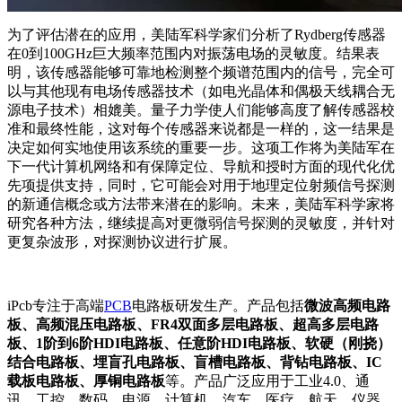
为了评估潜在的应用，美陆军科学家们分析了Rydberg传感器
在0到100GHz巨大频率范围内对振荡电场的灵敏度。结果表
明，该传感器能够可靠地检测整个频谱范围内的信号，完全可
以与其他现有电场传感器技术（如电光晶体和偶极天线耦合无
源电子技术）相媲美。量子力学使人们能够高度了解传感器校
准和最终性能，这对每个传感器来说都是一样的，这一结果是
决定如何实地使用该系统的重要一步。这项工作将为美陆军在
下一代计算机网络和有保障定位、导航和授时方面的现代化优
先项提供支持，同时，它可能会对用于地理定位射频信号探测
的新通信概念或方法带来潜在的影响。未来，美陆军科学家将
研究各种方法，继续提高对更微弱信号探测的灵敏度，并针对
更复杂波形，对探测协议进行扩展。
iPcb专注于高端
PCB
电路板研发生产。产品包括
微波高频电路
板、高频混压电路板、FR4双面多层电路板、超高多层电路
板、1阶到6阶HDI电路板、任意阶HDI电路板、软硬（刚挠）
结合电路板、埋盲孔电路板、盲槽电路板、背钻电路板、IC
载板电路板、厚铜电路板
等。产品广泛应用于工业4.0、通
讯、工控、数码、电源、计算机、汽车、医疗、航天、仪器、