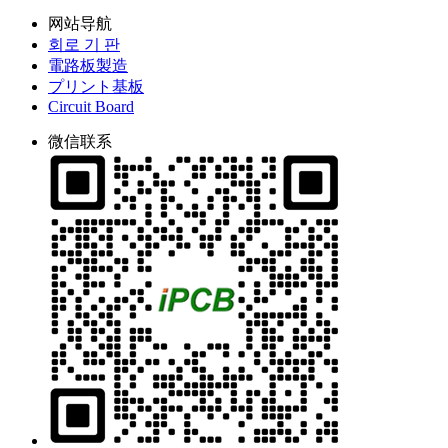
网站导航
회로 기 판
電路板製造
プリント基板
Circuit Board
微信联系