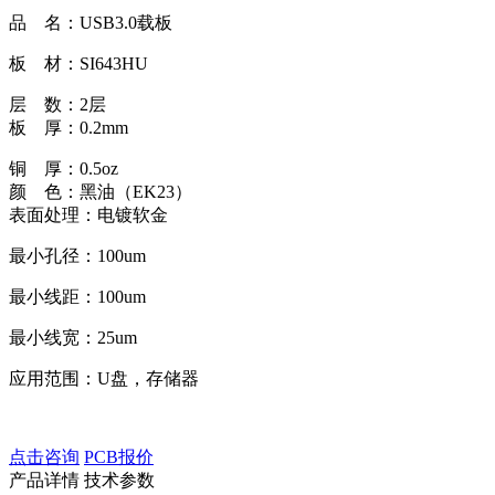
品 名：USB3.0载板
板 材：SI643HU
层 数：2层
板 厚：0.2mm
铜 厚：0.5oz
颜 色：黑油（EK23）
表面处理：电镀软金
最小孔径：100um
最小线距：100um
最小线宽：25um
应用范围：U盘，存储器
点击咨询
PCB报价
产品详情
技术参数