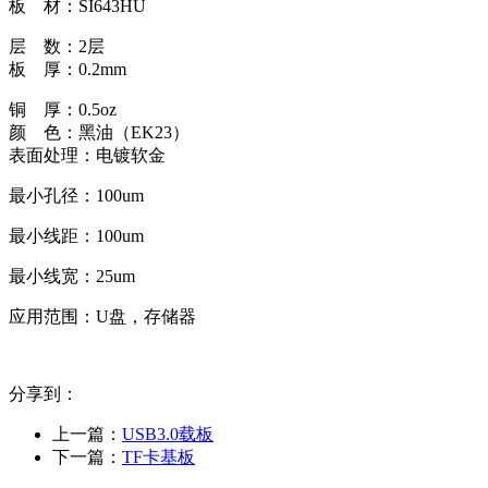
板 材：SI643HU
层 数：2层
板 厚：0.2mm
铜 厚：0.5oz
颜 色：黑油（EK23）
表面处理：电镀软金
最小孔径：100um
最小线距：100um
最小线宽：25um
应用范围：U盘，存储器
分享到：
上一篇：
USB3.0载板
下一篇：
TF卡基板