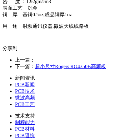
密 度 ：1.92gm/cm3
表面工艺：沉金
铜 厚：基铜0.5oz,成品铜厚1oz
用 途：射频通讯仪器,微波天线线路板
分享到：
上一篇：
下一篇：
超小尺寸Rogers RO4350B高频板
新闻资讯
PCB新闻
PCB技术
微波高频
PCB工艺
技术支持
制程能力
PCB材料
PCB阻抗