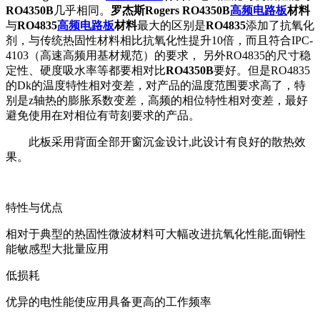
RO4350B
几乎相同。
罗杰斯Rogers RO4350B
高频电路板
材料
与
RO4835
高频电路板
材料
最大的区别是
RO4835
添加了抗氧化
剂，与传统热固性材料相比抗氧化性提升10倍，而且符合IPC-
4103（高速高频用基材规范）的要求， 另外RO4835的尺寸稳
定性、硬度吸水率等都要相对比
RO4350B
要好。但是RO4835
的Dk的温度特性相对变差，对产品的温度范围要求高了，特
别是z轴热的膨胀系数变差，高频的相位特性相对变差，最好
避免使用在对相位有苛刻要求的产品。
此板采用背面全部开窗沉金设计,此设计有良好的散热效
果。
特性与优点
相对于典型的热固性微波材料可大幅改进抗氧化性能,面铜性
能敏感型大批量应用
低损耗
优异的电性能使应用具备更高的工作频率