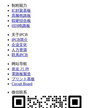
制程能力
IC封装基板
高频电路板
软硬结合板
HDI电路板
关于iPCB
iPCB简介
企业文化
人力资源
联系iPCB
网站导航
회로 기 판
電路板製造
プリント基板
Circuit Board
微信联系