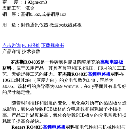
密 度 ：1.92gm/cm3
表面工艺：沉金
铜 厚：基铜0.5oz,成品铜厚1oz
用 途：射频通讯仪器,微波天线线路板
点击咨询
PCB报价
下载规格书
产品详情
技术参数
罗杰斯RO4835
是一种碳氢树脂及陶瓷填充的
高频电路板
材料
，属于民用产品，其具有兼容和FR4混压、FR-4的加工工
艺、无铅焊接工艺的能力。
罗杰斯RO4835
高频电路板
材料
在
10GHz时其z向（厚度方向）的介电常数为3.48，容差为
±0.05。该材料的热导率为0.69 W/m/°K，在x-y平面具有非常好
的尺寸稳定性。
随着时间推移和温度的变化，氧化会对所有的热固板材造
成影响，氧化会导致PCB板材的介电常数和损耗因子小幅提
高。产品工作温度越高，氧化会导致PCB板材的介电常数和损
耗因子提高会越快。
Rogers RO4835
高频电路板
材料
和电气性能与机械性能与