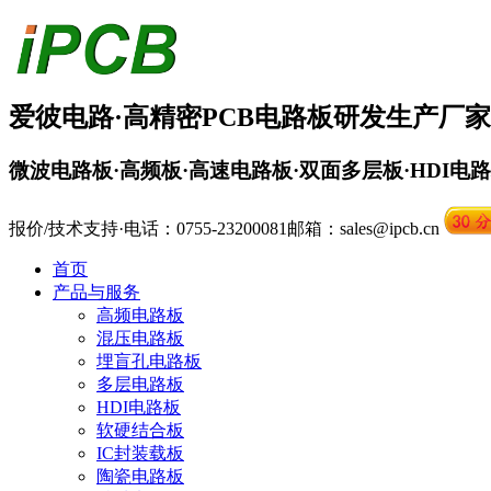
爱彼电路·
高精密PCB
电路板
研发生产厂家
微波电路板·高频板·高速电路板·双面多层板·HDI电
报价/技术支持·电话：0755-23200081
邮箱：sales@ipcb.cn
首页
产品与服务
高频电路板
混压电路板
埋盲孔电路板
多层电路板
HDI电路板
软硬结合板
IC封装载板
陶瓷电路板