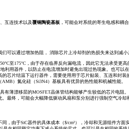
件、互连技术以及
覆铜陶瓷基板
，可能会对系统的寄生电感和耦合
我们可以通过增加热阻， 消除芯片上冷却剂的热损失来达到减小
°C至175°C，由于存在临界反向漏电流，因此它无法承受更高的
限度地利用器件，以防止在电流增加时避免出现过热现象。也可以
高的芯片结温下运行器件，需要使用用于芯片贴装、互连和封装
AMB）氮化硅（Si3N4）基板具有优异的热性能和机械性能。
得具有薄漂移层的MOSFET晶体管结构能够产生较低的芯片电
此。最终，可能会大幅降低驱动风扇和泵分别进行强制空气冷却
同，由于SiC器件的具体成本（$/cm²），冷却和无源组件方
可以是在相同额定功率下减小系统的尺寸，也可以是在相同的系统