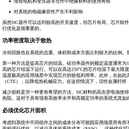
缩短电机和变压器等元件中绝缘材料的使用寿命
对系统的电磁兼容性产生不利影响
虽然SiC器件可以达到较高的开关速度，但芯片布局、芯片组
行优化是很重要的。
功率密度取决于散热
冷却回路也在系统的总重、体积和成本方面占到较大的比例。
第一种方法是提高芯片的结温。硅功率器件的额定温度通常为150
高的芯片结温下运行。可以在高达250°C的芯片结温下最大
温度极高的应用场景中实现芯片的较低利用率。此外，在如此
（CTE），以降低热机械应力。在这些情况下，活性金属钎焊（
减少损耗是另一种更有希望的方法。SiC材料的高击穿电场使
热阻。这对于具有现有高效率水平和高额定功率的系统尤其如
必须优化芯片面积
考虑到系统中不同组件之间的成本分布可能因应用场景而有所不
面积进行优化，以减少具体的系统成本（$/kW）。这种优化