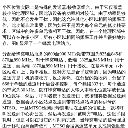
小区位置实际上是特殊的发送器/接收器组合。由于它仅覆盖
较小的地理区域，因此该设备的功率相对较低。由于功率足够
低，因此不会发生干扰，因此这允许其他小区以相同的频率工
作。此功能非常重要，因为如果不是因为每个单元的低功耗要
求，区域中的许多单元将相互干扰。因此，在一个地理区域中
可以存在许多小区，所有小区以相同的频率工作并且很好地共
存。图8 显示了一个蜂窝电话站点。
分配给蜂窝电话服务的800至900 MHz频带范围为825至845和
870至890 MHz。对于蜂窝电话，低端（825至845 MHz）用于
发送，而高端（870至890 MHz）用于接收。在基本单元（小
区站点）上，频率相反。这种方法是合乎逻辑的，因为电话的
发送方是手机的接收方，反之亦然。在分配的频段内，分配了
666个单独的通道用于语音和控制，每个频段333个。每个通道
的带宽为30 kHz。拨打蜂窝电话的人输入本地七位数字或长途
10位数字。然后，呼叫者按下发送按钮，该按钮将数据发送到
通道。数据会从小区站点发送到带有站点站点的标识号的
MTSO。一旦MTSO检测到蜂窝电话在正确的信道上，就将呼
叫发送到中心办公室，然后再发送到“被叫方”电话。这似乎很
耗时，但是可以在很短的时间内完成。当蜂窝电话的信号强度
由于移动距离而降低时，MTSO会搜索这些单元以找到强度最