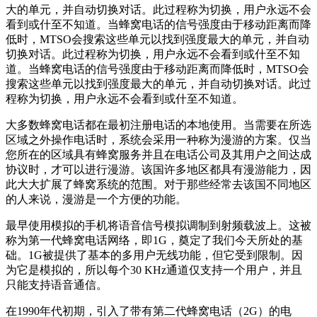
大的单元，并自动切换对话。此过程称为切换，用户永远不会
看到或什至不知道。当蜂窝电话的信号强度由于移动距离而降
低时，MTSO会搜索这些单元以找到强度最大的单元，并自动
切换对话。此过程称为切换，用户永远不会看到或什至不知
道。当蜂窝电话的信号强度由于移动距离而降低时，MTSO会
搜索这些单元以找到强度最大的单元，并自动切换对话。此过
程称为切换，用户永远不会看到或什至不知道。
大多数蜂窝电话都在最初注册电话的本地使用。当需要在所选
区域之外操作电话时，系统会采用一种称为漫游的方案。仅当
您所在的区域具有蜂窝服务并且在电话公司及其用户之间达成
协议时，才可以进行漫游。该国许多地区都具有漫游能力，因
此大大扩展了蜂窝系统的范围。对于那些经常去该国不同地区
的人来说，漫游是一个方便的功能。
最早使用模拟的手机将语音信号模拟调制到射频载波上。这被
称为第一代蜂窝电话网络，即1G，奠定了我们今天所处的基
础。1G被提供了基本的多用户无线功能，但它受到限制。因
为它是模拟的，所以每个30 KHz通道仅支持一个用户，并且
只能支持语音通信。
在1990年代初期，引入了带有第二代蜂窝电话（2G）的电