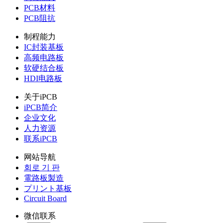
PCB材料
PCB阻抗
制程能力
IC封装基板
高频电路板
软硬结合板
HDI电路板
关于iPCB
iPCB简介
企业文化
人力资源
联系iPCB
网站导航
회로 기 판
電路板製造
プリント基板
Circuit Board
微信联系