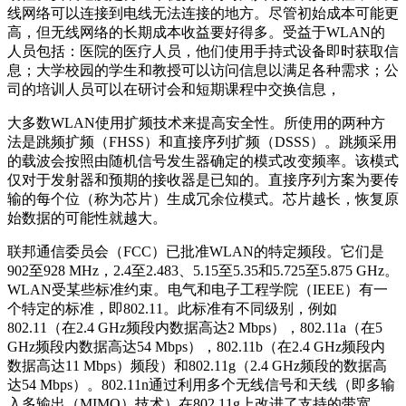
线网络可以连接到电线无法连接的地方。尽管初始成本可能更
高，但无线网络的长期成本收益要好得多。受益于WLAN的
人员包括：医院的医疗人员，他们使用手持式设备即时获取信
息；大学校园的学生和教授可以访问信息以满足各种需求；公
司的培训人员可以在研讨会和短期课程中交换信息，
大多数WLAN使用扩频技术来提高安全性。所使用的两种方
法是跳频扩频（FHSS）和直接序列扩频（DSSS）。跳频采用
的载波会按照由随机信号发生器确定的模式改变频率。该模式
仅对于发射器和预期的接收器是已知的。直接序列方案为要传
输的每个位（称为芯片）生成冗余位模式。芯片越长，恢复原
始数据的可能性就越大。
联邦通信委员会（FCC）已批准WLAN的特定频段。它们是
902至928 MHz，2.4至2.483、5.15至5.35和5.725至5.875 GHz。
WLAN受某些标准约束。电气和电子工程学院（IEEE）有一
个特定的标准，即802.11。此标准有不同级别，例如
802.11（在2.4 GHz频段内数据高达2 Mbps），802.11a（在5
GHz频段内数据高达54 Mbps），802.11b（在2.4 GHz频段内
数据高达11 Mbps）频段）和802.11g（2.4 GHz频段的数据高
达54 Mbps）。802.11n通过利用多个无线信号和天线（即多输
入多输出（MIMO）技术）在802.11g上改进了支持的带宽