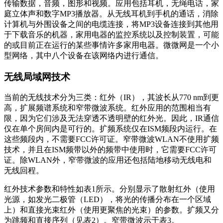
传输数据，音频，图形和视频。应用包括耳机，无绳电话，家
庭立体声和数字MP3播放器。从无线耳机到手机的通话，消除
计算机与外围设备之间的电缆连接，将MP3设备连接到其他用
于下载音乐的机器，家用电器的监控系统以及控制装置，可能
的或目前正在运行的某些事情许多家用电器。微微网是一个小
型网络，其中八个设备在该网络内进行通信。
无线局域网技术
当前的无线技术分为三类：红外（IR），其波长从770 nm到更
高，扩展频谱系统和窄带微波系统。红外应用的范围相当有
限，因为它们涉及无法穿透不透明壁的红外光。因此，IR通信
仅在单个房间内是可行的。扩频系统仅在ISM频段内运行。在
这些频段内，不需要FCC许可证。窄带微波WLAN不使用扩频
技术，并且在ISM频带以外的频带中使用时，它需要FCC许可
证。除WLAN外，窄带微波的应用还包括陆地移动无线电和
无线回程。
红外技术参数和特性如表1所示。分别显示了散射红外（使用
光源，如发光二极管（LED），将光的传播分布在一个区域
上）和直接光束红外（使用更聚焦的光束）的参数。扩频又分
为跳频和直接序列（见表2）。窄带微波示于表3。