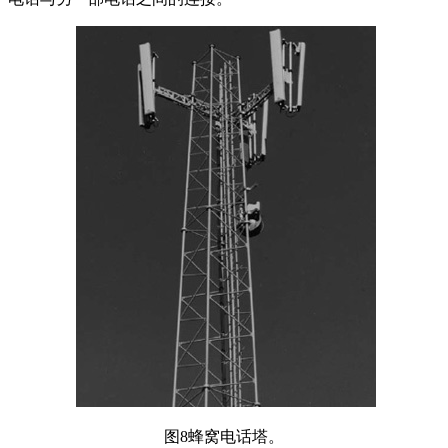
图8蜂窝电话塔。