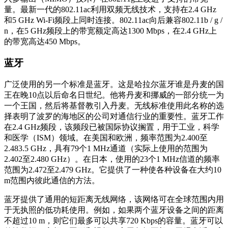
量。最新一代的802.11ac利用双频无线技术，支持在2.4 GHz
和5 GHz Wi-Fi频段上同时连接。802.11ac向后兼容802.11b / g /
n，在5 GHz频段上的带宽额定高达1300 Mbps，在2.4 GHz上
的带宽高达450 Mbps。
蓝牙
广泛使用的另一个标准是蓝牙。这是哈拉尔蓝牙谁是丹麦的国
王在晚10点以后命名日世纪。他将丹麦和挪威的一部分统一为
一个王国，然后将基督教引入丹麦。无线标准使用此名称的选
择表明了波罗的海地区的公司对通信行业的重要性。蓝牙工作
在2.4 GHz频段，该频段已被国际协议搁置，用于工业，科学
和医学（ISM）领域。在美国和欧洲，频率范围为2.400至
2.483.5 GHz，具有79个1 MHz通道（实际上使用的范围为
2.402至2.480 GHz）。在日本，使用的23个1 MHz信道的频率
范围为2.472至2.479 GHz。它提供了一种使各种设备在大约10
m范围内彼此通信的方法。
蓝牙提供了通用的短距离无线网络，该网络可在全球范围内用
于无执照的低功耗使用。例如，如果两个蓝牙设备之间的距离
不超过10 m，则它们最多可以共享720 Kbps的容量。蓝牙可以