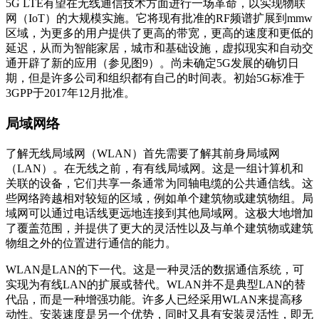
5G LTE有望在无线通信技术方面进行一场革命，以实现物联
网（IoT）的大规模实施。它将现有批准的RF频谱扩展到mmw
区域，为更多的用户提供了更高的带宽，更高的速度和更低的
延迟，从而为智能家居，城市和基础设施，虚拟现实和自动交
通开辟了新的应用（参见图9）。尚未确定5G发展的确切日
期，但是许多公司和组织都有自己的时间表。初始5G标准于
3GPP于2017年12月批准。
局域网络
了解无线局域网（WLAN）首先需要了解其前身局域网
（LAN）。在无线之前，有有线局域网。这是一组计算机和
关联的设备，它们共享一条通常为同轴电缆的公共通信线。这
些网络跨越相对较短的区域，例如单个建筑物或建筑物组。局
域网可以通过电话线更远地连接到其他局域网。这极大地增加
了覆盖范围，并提供了更大的灵活性以及与单个建筑物或建筑
物组之外的位置进行通信的能力。
WLAN是LAN的下一代。这是一种灵活的数据通信系统，可
实现为有线LAN的扩展或替代。WLAN并不是典型LAN的替
代品，而是一种增强功能。许多人已经采用WLAN来提高移
动性。安装速度是另一个优势，同时又具有安装灵活性，即无