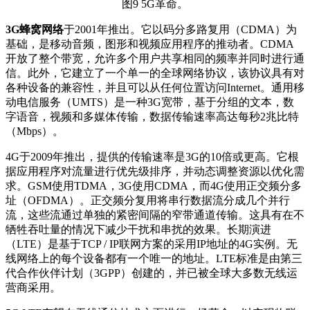
图9 5G革命。
3G蜂窝网络
于2001年推出。它以码分多路复用（CDMA）为
基础，是移动音频，图形和视频应用程序的推动者。CDMA
开放了整个带宽，允许多个用户共享相同的频率并同时进行通
信。此外，它建立了一个单一的全球网络协议，该协议具有对
各种设备的兼容性，并且可以从任何位置访问Internet。通用移
动电信服务（UMTS）是一种3G宽带，基于分组的文本，数
字语音，视频和多媒体传输，数据传输速率高达每秒2兆比特
（Mbps）。
4G于2009年推出，提供的传输速率是3G的10倍或更高。它根
据应用程序对流量进行优先级排序，并动态调整资源以优化需
求。GSM使用TDMA，3G使用CDMA，而4G使用正交频分多
址（OFDMA）。正交频分复用将串行数据流分成几个并行
流，这些流通过单独的紧密间隔的窄带通道传输。这具有在不
牺牲吞吐量的情况下减少干扰和串扰的效果。长期演进
（LTE）是基于TCP / IP联网方案的采用IP地址的4G实例。无
线网络上的每个设备都有一个唯一的地址。LTE标准是由第三
代合作伙伴计划（3GPP）创建的，并已被全球大多数无线运
营商采用。