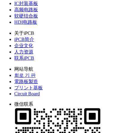
IC封装基板
高频电路板
软硬结合板
HDI电路板
关于iPCB
iPCB简介
企业文化
人力资源
联系iPCB
网站导航
회로 기 판
電路板製造
プリント基板
Circuit Board
微信联系