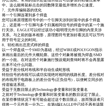
办公流程。常用的指示还是指示组合可以参加到右键点菜单
中。这么能将鼠标点击的回数降至最低并增长办公速度。
7、元件库编辑器的优化
将一个引脚连署到多个焊盘
您可以将原理图符号中的一个引脚关涉到封装中的多个焊盘
上，还是将一个引脚与多个归属相同信号的焊盘中的某一个施
行关涉。EAGLE可以经过该功小聪明理元件引脚的内里关涉
关系。与之前的版本相形，原理图符号更加好看况且可以节约
用于符号定义的时间。
8、轻松画出恣意式样的焊盘
以一个焊盘或一个SMD为基础，经过WIRE或POLYGON指示
来画出最后的元件大概轮廓。这些个对象将被视为焊盘/SMD
的一小批。在对这些个对象施行预设规则查缉时将不会再显露
出来不论什么问题。
受益于差分线对布线和半自动生成蛇形线
特别信号的布线可以成功实现绝对相同的线路长度。差分线对
的布线用于电路板上的差分信号(正负信号)，以便树立同步的
传道输送系统。
受益于无数目限止的Technology参变量和封装变量名
之前对于Technology参变量和封装变量名的数目设定了限止。
在某些事情状况下有可能会超过这个数目限止，故而预设者只
得将一个元件库一分为二。在第6版EAGLE中已经不再有该限