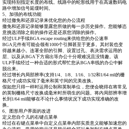
实现特别指定长度的布线。线路中的蛇形线用于在高速数码电
路中增加信号延缓时间。
5、加强的布线功能
经过撤免和还原记录来优化您的办公流程
撤免和还原记录能够显露您所做的每一步历史操作。您能够恣
意挑选消除之前的操作还是还原您消除的操作。
经过ULP手续BGA escape routing来供给您的办公速率
BGA元件有可能会领有1000个引脚甚至于更多。其封装也变
得越来越小。连署全部的引脚、设置过孔、表决需求运用的
层、以及从BGA下方扇出等办公十分艰难况且没情趣。该
ULP手续经过一种合适的形式帮忙您从BGA串线的办公中解
脱出来。
经过增长内局部辨率(支持1/4、1/8、1/16、1/32和1/64 mil的栅
格尺寸)成功实现了毫米和英寸间的完美改换。
假如您只得一样时运用公制和英制单位，您便会晓得在将常见
的英制栅格尺寸改换成毫米时所萌生的问题。将内局部辨率增
长到1/64 mil能够在不论什么事情状况下成功实现准确的改
换。
6、图形用户界面的改进
定义您自个儿的右键点菜单
经过在右键点菜单中自定义点菜单内部实质意义能够加速您的