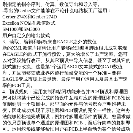
别指定的指令序列、仿真、数值导出和导入等。
-导出的Gerber文件能够在不论什么电路板工厂运用：
Gerber 274X和Gerber 274D
Excellon NC钻孔数值款式
SM1000和SM3000
用户自定义的输出款式
3、读取、编辑和解析来自EAGLE之外的数值
新的XML数值库结构让用户能够经过编著脚压根儿成功实现
在EAGLE的款式下施行预设，莫大的增长了出产速率。您可
以对预设施行改正、从其它预设中导入信息、甚至于对其它的
款式施行改换。这是第1个运用ASCII文本款式的CAD数值
库，并且能够变成业界内施行预设交流的一个标准 – 要得
EAGLE变成市场上最灵活、最便于用户运用以及最具出产速
率的PCB工具。
4、预设规则：运用复制和粘附功能来合并PCB预设和原理图
您可以将某个已经完成的预设中互相对应的原理图和PCB预设
复制到另一个项目中。那里面的元件与信号都会严明维持未
变，因此成功实现了原理图和PCB预设的完全一样性。这种办
法能够轻松地完成预设，例如对多通道部件的预设。您需求做
的仅只是预设单个通道的原理图和PCB，而后行简单的复制即
可。运用蛇形线能够帮忙用户在PCB上半自动为某个信号成功