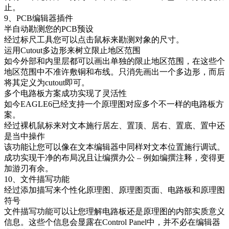
止。
9、PCB编辑器插件
半自动勘测您的PCB预设
经过标尺工具您可以点击鼠标来勘测对象的尺寸。
运用Cutout多边形来树立限止地区范围
如今外部和内里层都可以画出单独的限止地区范围，在这些个
地区范围中不准许敷铜和布线。只消先画出一个多边形，而后
将其定义为cutout即可。
多个电路板方案成功实现了灵活性
如今EAGLE6已经支持一个原理图对应多个不一样的电路板方
案。
经过裸机鼠标来对文本施行居左、置顶、居右、置底、置中还
是当中操作
该功能让您可以像在文本编辑器中同样对文本位置施行调试。
成功实现干净的布局况且让编撰办公 – 例如编撰注释，变得更
加游刃有余。
10、文件描写功能
经过添加描写来个性化原理图、原理图页面、电路板和原理图
符号
文件描写功能可以让您理解电路板还是原理图的内部实质意义
信息。这些个信息会显露在Control Panel中，并不必在编辑器