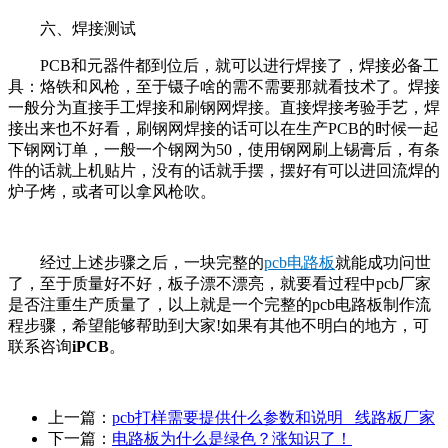
六、焊接测试
PCB和元器件都到位后，就可以进行焊接了，焊接必备工
具：烙铁和风枪，至于镊子啥的需不需要那就看技术了。焊接
一般分为直接手工焊接和刷钢网焊接。直接焊接考验手艺，焊
接出来也不好看，刷钢网焊接的话可以在生产PCB的时候一起
下钢网订单，一般一个钢网为50，使用钢网刷上锡膏后，有条
件的话就上机贴片，没有的话就手摆，摆好有可以进回流焊的
炉子烤，或者可以拿风枪吹。
经过上述步骤之后，一块完整的
pcb电路板
就能成功问世
了，至于质量好不好，板子漂不漂亮，就要看过程中pcb厂家
是否注重生产质量了，以上就是一个完整的pcb电路板制作流
程步骤，希望能够帮助到大家!如果有其他不明白的地方，可
联系咨询
iPCB
。
上一篇：
pcb打样需要提供什么参数和说明_ 线路板厂家
下一篇：
电路板为什么是绿色？涨知识了！