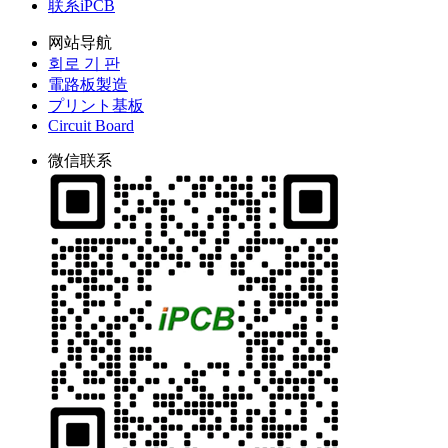
联系iPCB
网站导航
회로 기 판
電路板製造
プリント基板
Circuit Board
微信联系