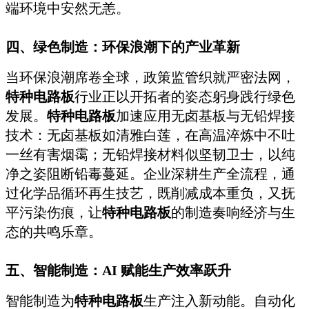
端环境中安然无恙。
四、绿色制造：环保浪潮下的产业革新
当环保浪潮席卷全球，政策监管织就严密法网，
特种电路板
行业正以开拓者的姿态躬身践行绿色
发展。
特种电路板
加速应用无卤基板与无铅焊接
技术：无卤基板如清雅白莲，在高温淬炼中不吐
一丝有害烟霭；无铅焊接材料似坚韧卫士，以纯
净之姿阻断铅毒蔓延。企业深耕生产全流程，通
过化学品循环再生技艺，既削减成本重负，又抚
平污染伤痕，让
特种电路板
的制造奏响经济与生
态的共鸣乐章。
五、智能制造：AI 赋能生产效率跃升
智能制造为
特种电路板
生产注入新动能。自动化