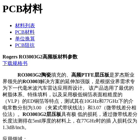
PCB材料
材料列表
PCB材料
单位换算
PCB阻抗
Rogers RO3003G2高频板材料参数
下载规格书
RO3003G2陶瓷
填充的、
高频PTFE层压板
是罗杰斯业
界领先的
RO3003
解决方案的延伸加强版，是根据业界需求专
为下一代毫米波汽车雷达应用而设计。 该产品选用了最优的
树脂体系、特殊填料，以及采用极低铜箔表面粗糙度的
（VLP）的ED铜箔等特点，测试其在10GHz和77GHz下的介
电常数分别为3.00 （夹紧式带状线法）和3.07（微带线差分相
位法）。
RO3003G2层压板
具有极 低的损耗，通过微带线差分
长度法测得在5mil厚度的材料上，在77GHz时的插 入损耗仅为
1.3dB/inch。
应用领域：