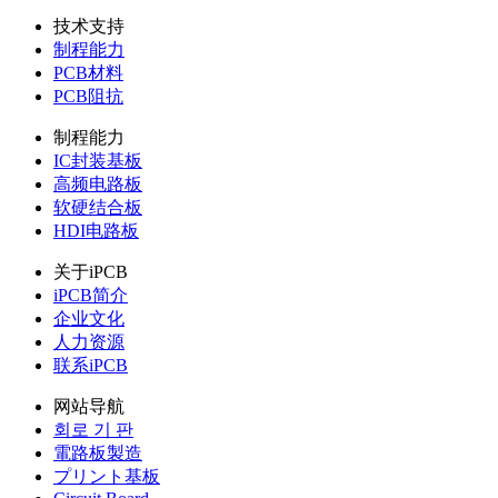
技术支持
制程能力
PCB材料
PCB阻抗
制程能力
IC封装基板
高频电路板
软硬结合板
HDI电路板
关于iPCB
iPCB简介
企业文化
人力资源
联系iPCB
网站导航
회로 기 판
電路板製造
プリント基板