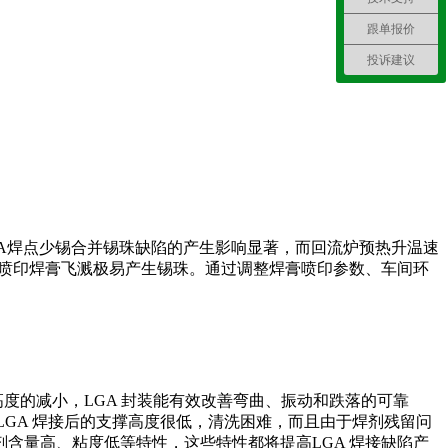
跟单报价
投诉建议
GA焊点少锡合并锡珠缺陷的产生影响显著，而回流炉预热升温速
，喷印焊膏飞溅极易产生锡珠。通过调整焊膏喷印参数、车间环
高度的减小，LGA 封装能有效改善弯曲、振动和跌落的可靠
，LGA 焊接后的支撑高度很低，清洗困难，而且由于焊剂残留问
含量高、粘度低等特性，这些特性都将提高LGA 焊接缺陷产