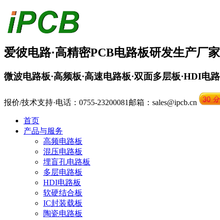
爱彼电路·
高精密PCB
电路板
研发生产厂家
微波电路板·高频板·高速电路板·双面多层板·HDI电
报价/技术支持·电话：0755-23200081
邮箱：sales@ipcb.cn
首页
产品与服务
高频电路板
混压电路板
埋盲孔电路板
多层电路板
HDI电路板
软硬结合板
IC封装载板
陶瓷电路板